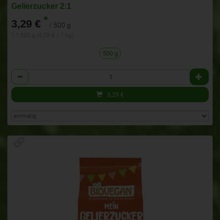
Gelierzucker 2:1
*
3,29 €
/ 500 g
1 * 500 g (6,58 € / 1 kg)
500 g
Anzahl
3,29
€