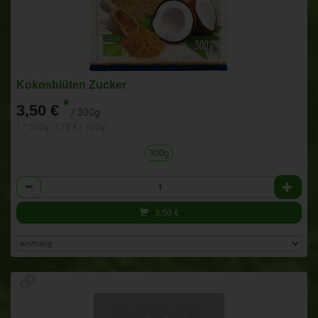
Kokosblüten Zucker
*
3,50 €
/ 300g
1 * 300g (1,75 € / 100g)
300g
Anzahl
3,50
€