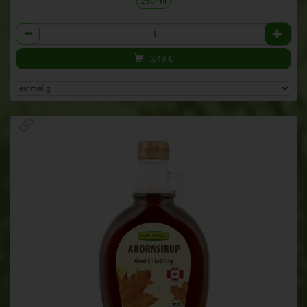
250 ml
Anzahl
5,49
€