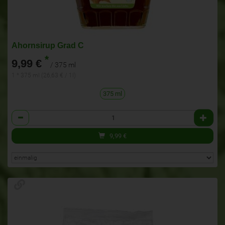
Ahornsirup Grad C
*
9,99 €
/ 375 ml
1 * 375 ml (26,63 € / 1l)
375 ml
Anzahl
9,99
€