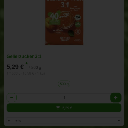
Gelierzucker 3:1
*
5,29 €
/ 500 g
1 * 500 g (10,58 € / 1 kg)
500 g
Anzahl
5,29
€