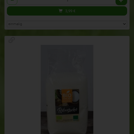
3,99
€