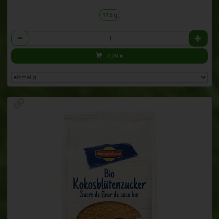
115 g
Anzahl
2,09
€