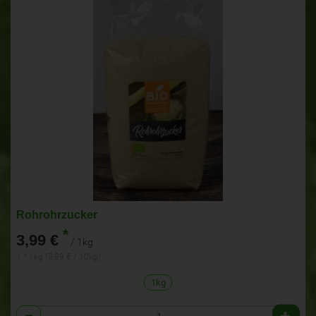
Rohrohrzucker
*
3,99 €
/ 1kg
1 * 1kg (3,99 € / 10kg)
1kg
Anzahl