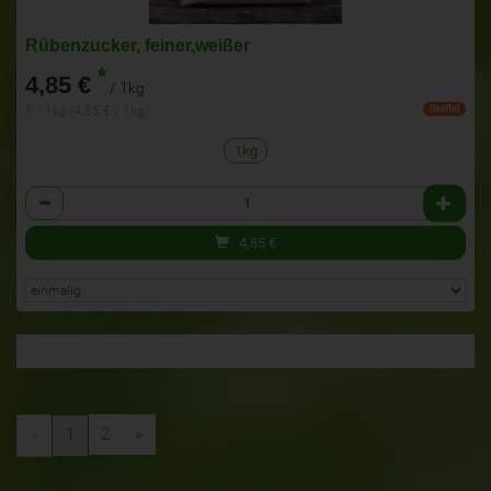
Rübenzucker, feiner,weißer
*
4,85 €
/ 1kg
1 * 1kg (4,85 € / 1kg)
Staffel
1kg
Anzahl
4,85
€
2
»
«
1