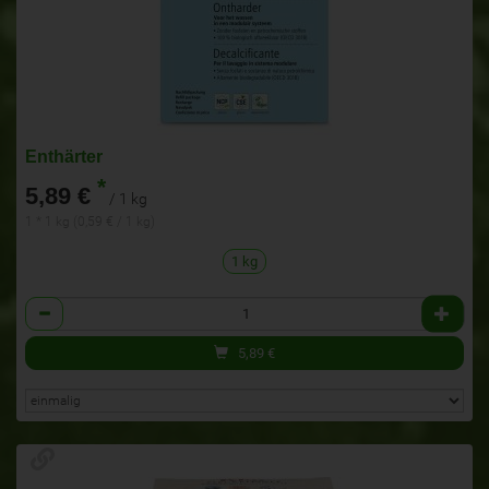
Enthärter
*
5,89 €
/ 1 kg
1 * 1 kg (0,59 € / 1 kg)
1 kg
Anzahl
5,89
€