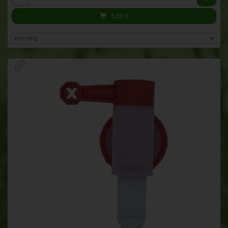
5,50
€