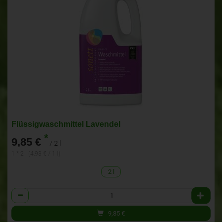
Flüssigwaschmittel Lavendel
*
9,85 €
/ 2 l
1 * 2 l (4,93 € / 1 l)
2 l
Anzahl
9,85
€