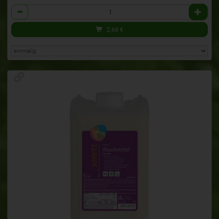
Anzahl
2,68
€