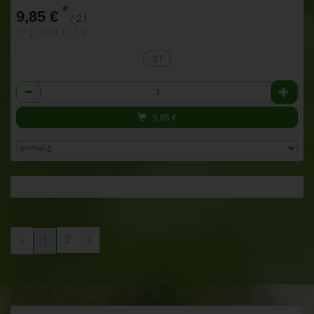
*
9,85 €
/ 2 l
1 * 2 l (4,93 € / 1 l)
2 l
Anzahl
9,85
€
2
»
«
1