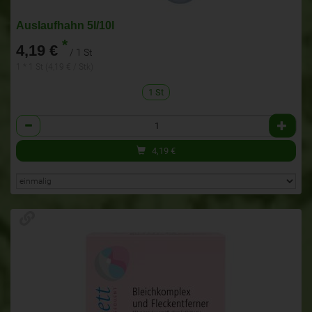
Auslaufhahn 5l/10l
*
4,19 €
/ 1 St
1 * 1 St (4,19 € / Stk)
1 St
Anzahl
4,19
€