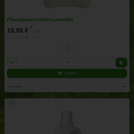
Flüssigwaschmittel Lavendel
*
19,98 €
/ 5 l
1 * 5 l (4,00 € / 1 l)
5 l
Anzahl
19,98
€