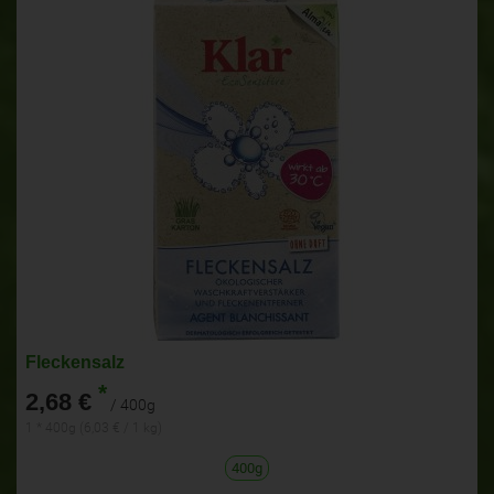
Fleckensalz
*
2,68 €
/ 400g
1 * 400g (6,03 € / 1 kg)
400g