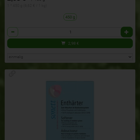
1 * 450 g (6,62 € / 1 kg)
450 g
Anzahl
2,98
€