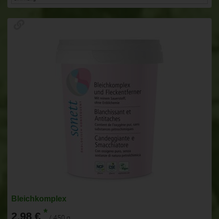
Bleichkomplex
*
2,98 €
/ 450 g