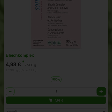
Bleichkomplex
*
4,98 €
/ 900 g
1 * 900 g (0,55 € / 1 kg)
900 g
Anzahl
4,98
€