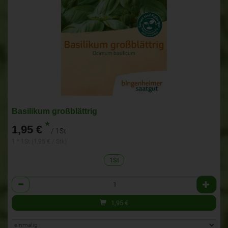
Basilikum großblättrig
*
1,95 €
/ 1St
1 * 1St (1,95 € / Stk)
1St
Anzahl
1,95
€