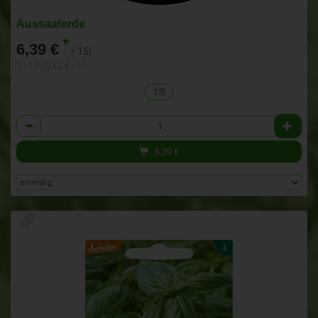
Aussaaterde
*
6,39 €
/ 15l
1 * 15l (0,42 € / 1l)
15l
Anzahl
6,39
€