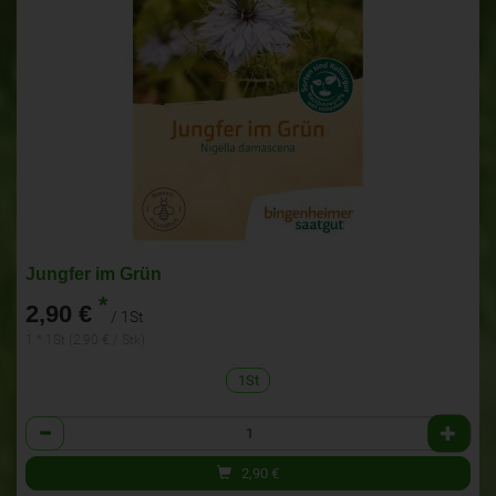
Jungfer im Grün
*
2,90 €
/ 1St
1 * 1St (2,90 € / Stk)
1St
Anzahl
2,90
€