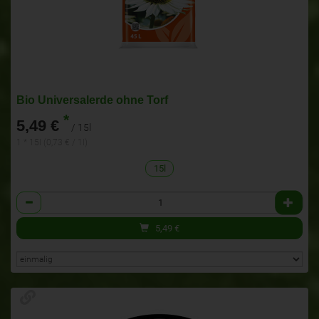
Bio Universalerde ohne Torf
*
5,49 €
/ 15l
1 * 15l (0,73 € / 1l)
15l
Anzahl
5,49
€