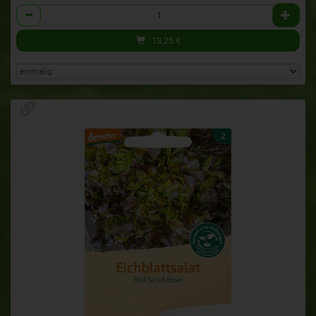
Anzahl
13,25
€