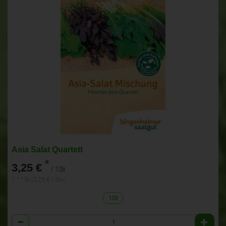
Asia Salat Quartett
*
3,25 €
/ 1St
1 * 1St (3,25 € / Stk)
1St
Anzahl