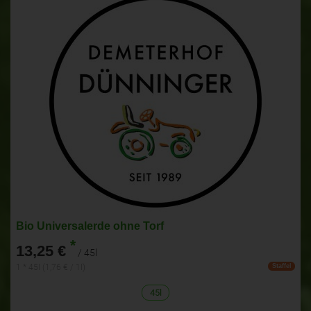
Bio Universalerde ohne Torf
*
13,25 €
/ 45l
1 * 45l (1,76 € / 1l)
Staffel
45l