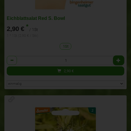
Eichblattsalat Red S. Bowl
*
2,90 €
/ 1St
1 * 1St (2,90 € / Stk)
1St
Anzahl
2,90
€