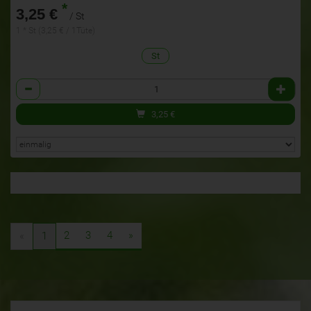
*
3,25 €
/ St
1 * St (3,25 € / 1Tüte)
St
Anzahl
3,25
€
2
3
4
»
«
1