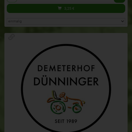
3,25
€