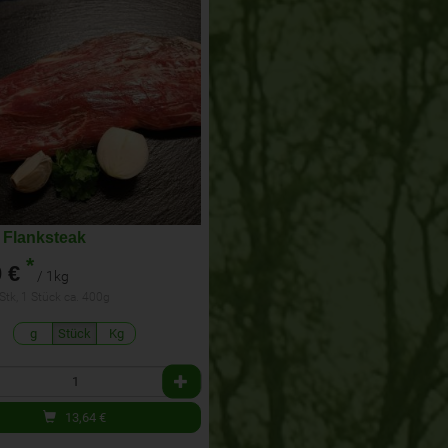
 Flanksteak
*
 €
/ 1kg
 Stk, 1 Stück ca. 400g
g
Stück
Kg
13,64
€