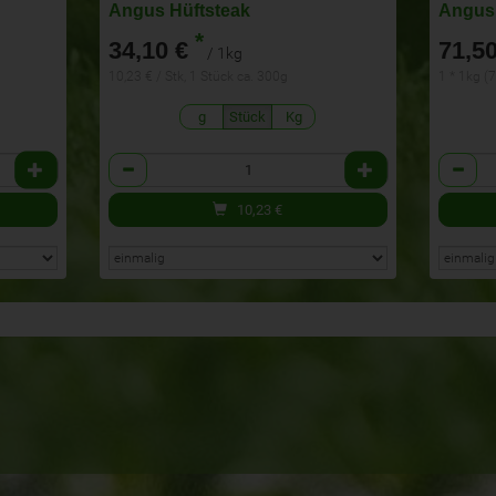
Angus Hüftsteak
Angus
*
34,10 €
71,50
/ 1kg
10,23 € / Stk, 1 Stück ca. 300g
1 * 1kg (
g
Stück
Kg
Anzahl
Anzahl
10,23
€