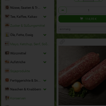
Nüsse, Saaten & Trockenfrüchte
Anzahl
Tee, Kaffee, Kakao
114,95
€
Zucker & Süßungsmittel
Öle, Fette, Essig
Mayo, Ketchup, Senf, Soßen
Würzmittel
Aufstriche
Sojaprodukte
Fertiggerichte & Snacks
Naschen & Knabbern
Konserven