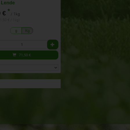
 Lende
*
 €
/ 1kg
71,50 € / 1kg)
g
Kg
71,50
€