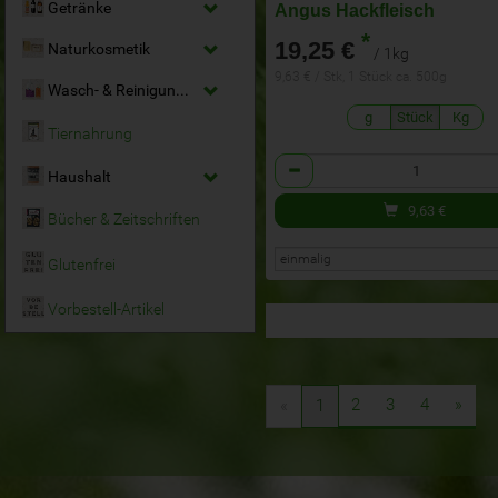
Getränke
Angus Hackfleisch
*
19,25 €
Naturkosmetik
/ 1kg
9,63 € / Stk, 1 Stück ca. 500g
Wasch- & Reinigungsmittel
g
Stück
Kg
Tiernahrung
Anzahl
Haushalt
9,63
€
Bücher & Zeitschriften
Glutenfrei
Vorbestell-Artikel
2
3
4
»
«
1