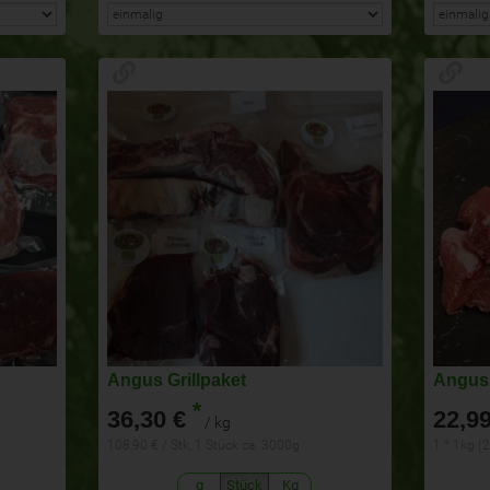
Angus Grillpaket
Angus
*
36,30 €
22,99
/ kg
108,90 € / Stk, 1 Stück ca. 3000g
1 * 1kg (
g
Stück
Kg