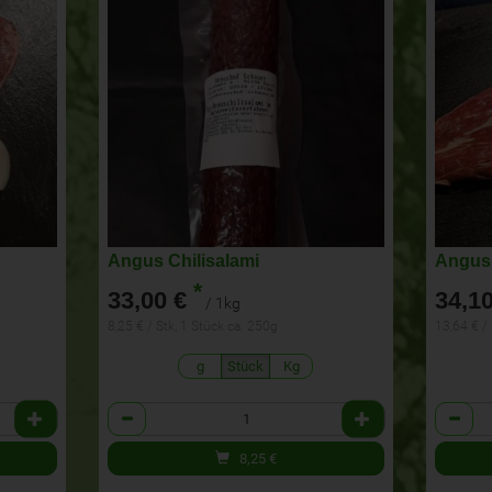
Angus Chilisalami
Angus
*
33,00 €
34,10
/ 1kg
8,25 € / Stk, 1 Stück ca. 250g
13,64 € /
g
Stück
Kg
Anzahl
Anzahl
8,25
€