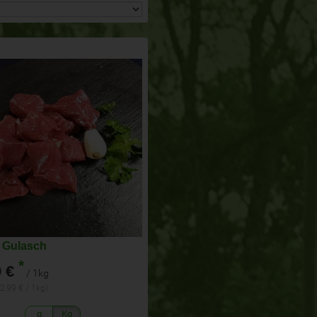
 Gulasch
*
 €
/ 1kg
22,99 € / 1kg)
g
Kg