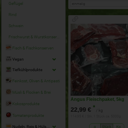
Geflügel
Rind
Schwein
Frischwurst & Wurstkonserven
Fisch & Fischkonserven
Vegan
Tiefkühlprodukte
Feinkost, Oliven & Antipasti
Müsli & Flocken & Brei
Angus Fleischpaket, 5kg
Kokosprodukte
*
22,99 €
/ kg
Tomatenprodukte
114,95 € / Stk, 1 Stück ca. 5000g
Nudeln, Reis & Hülsenfrüchte
g
Stück
Kg