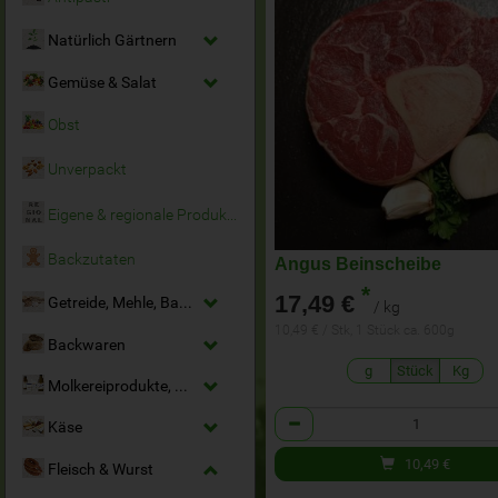
Natürlich Gärtnern
Gemüse & Salat
Obst
Unverpackt
Eigene & regionale Produkte
Backzutaten
Angus Beinscheibe
*
17,49 €
Getreide, Mehle, Backmittel
/ kg
10,49 € / Stk, 1 Stück ca. 600g
Backwaren
g
Stück
Kg
Molkereiprodukte, Milchersatz & Eier
Anzahl
Käse
10,49
€
Fleisch & Wurst