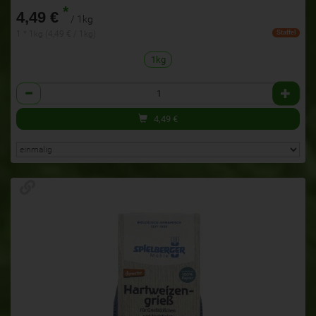
*
4,49 €
/ 1kg
1 * 1kg (4,49 € / 1kg)
Staffel
1kg
Anzahl
4,49
€