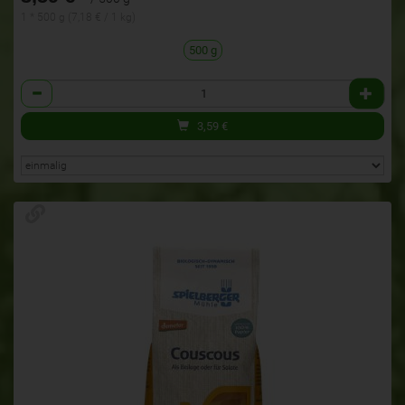
1 * 500 g (7,18 € / 1 kg)
500 g
Anzahl
3,59
€