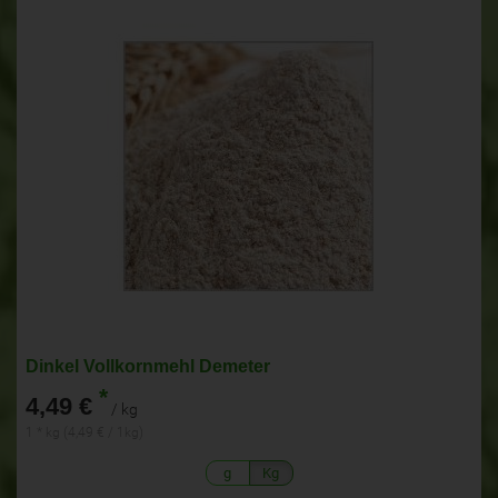
Dinkel Vollkornmehl Demeter
*
4,49 €
/ kg
1 * kg (4,49 € / 1kg)
g
Kg