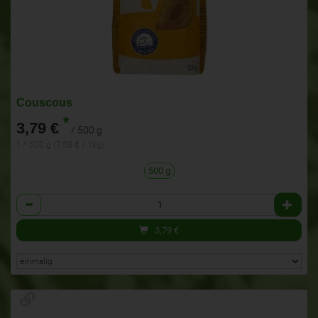
Couscous
*
3,79 €
/ 500 g
1 * 500 g (7,58 € / 1kg)
500 g
Anzahl
3,79
€