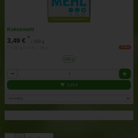
Kokosmehl
*
3,49 €
/ 250 g
1 * 250 g (1,40 € / 100 g)
Staffel
250 g
Anzahl
3,49
€