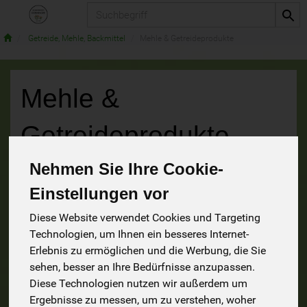
Produkt
Getreide, Mehle, Backmittel
Mehle & Getreideprodukte
Mehle &
Getreideprodukte
Nehmen Sie Ihre Cookie-
19 von 1226
Einstellungen vor
9
Diese Website verwendet Cookies und Targeting
Technologien, um Ihnen ein besseres Internet-
Erlebnis zu ermöglichen und die Werbung, die Sie
sehen, besser an Ihre Bedürfnisse anzupassen.
Hersteller
Ernährung
Allergene
Diese Technologien nutzen wir außerdem um
Ergebnisse zu messen, um zu verstehen, woher