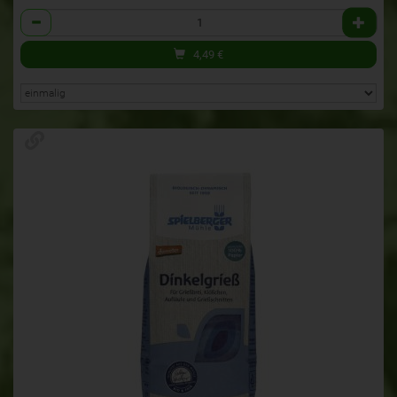
Anzahl
4,49
€