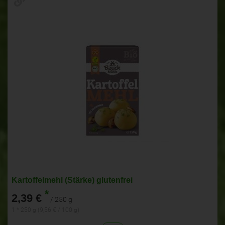
Kartoffelmehl (Stärke) glutenfrei
*
2,39 €
/ 250 g
1 * 250 g (9,56 € / 100 g)