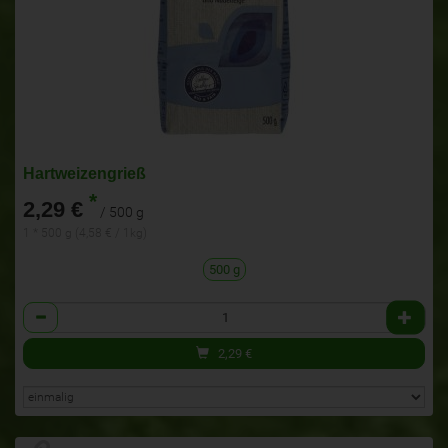
Hartweizengrieß
*
2,29 €
/ 500 g
1 * 500 g (4,58 € / 1kg)
500 g
Anzahl
2,29
€