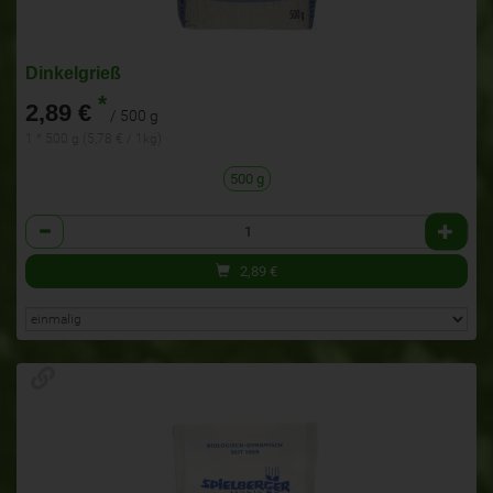
Dinkelgrieß
*
2,89 €
/ 500 g
1 * 500 g (5,78 € / 1kg)
500 g
Anzahl
2,89
€