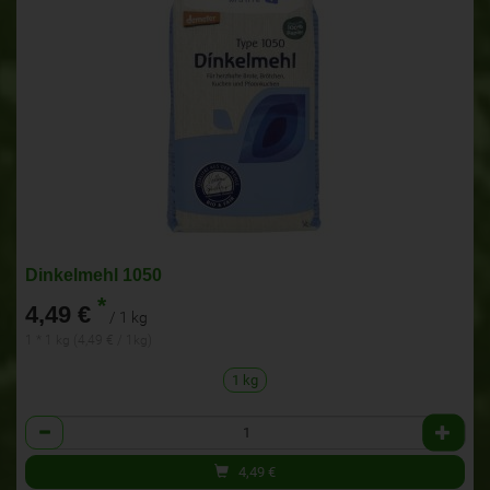
Dinkelmehl 1050
*
4,49 €
/ 1 kg
1 * 1 kg (4,49 € / 1kg)
1 kg
Anzahl
4,49
€