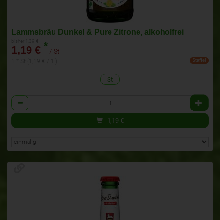
Lammsbräu Dunkel & Pure Zitrone, alkoholfrei
bisher 1,39 €
*
1,19 €
/ St
1 * St (1,19 € / 1l)
Staffel
St
Anzahl
1,19
€