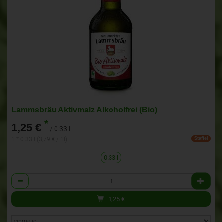
Lammsbräu Aktivmalz Alkoholfrei (Bio)
*
1,25 €
/ 0.33 l
1 * 0.33 l (3,79 € / 1l)
Staffel
0.33 l
Anzahl
1,25
€