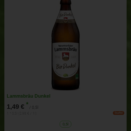
Lammsbräu Dunkel
*
1,49 €
/ 0,5l
1 * 0,5l (2,98 € / 1l)
Staffel
0,5l