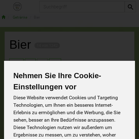
Produkt
Getränke
Bier
Bier
14 von 1242
9
Nehmen Sie Ihre Cookie-
Einstellungen vor
Hersteller
Ernährung
Allergene
Diese Website verwendet Cookies und Targeting
Technologien, um Ihnen ein besseres Internet-
Erlebnis zu ermöglichen und die Werbung, die Sie
sehen, besser an Ihre Bedürfnisse anzupassen.
Aktion!
bis zum 14.8.2026
Diese Technologien nutzen wir außerdem um
Ergebnisse zu messen, um zu verstehen, woher