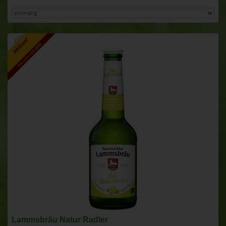
Aktion!
bis zum 14.8.2026
Lammsbräu Natur Radler