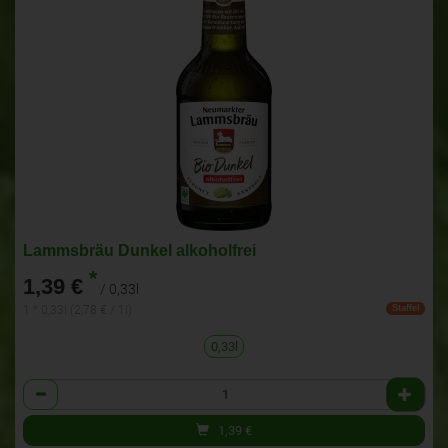
Lammsbräu Dunkel alkoholfrei
*
1,39 €
/ 0,33l
1 * 0,33l (2,78 € / 1l)
Staffel
0,33l
Anzahl
1,39
€