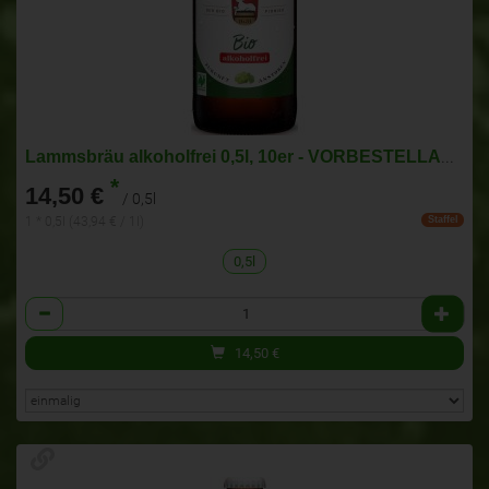
Lammsbräu alkoholfrei 0,5l, 10er - VORBESTELLARTIKEL!
*
14,50 €
/ 0,5l
1 * 0,5l (43,94 € / 1l)
Staffel
0,5l
Anzahl
14,50
€