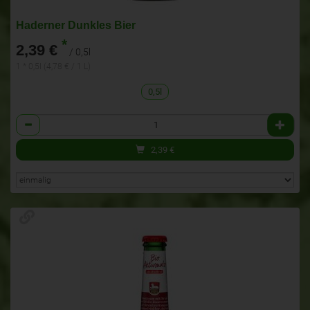
Haderner Dunkles Bier
*
2,39 €
/ 0,5l
1 * 0,5l (4,78 € / 1 L)
0,5l
Anzahl
2,39
€