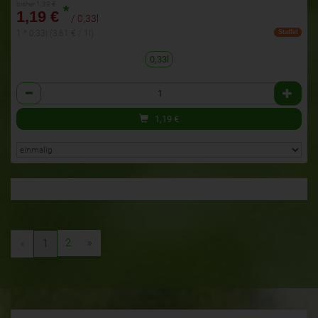
bisher 1,39 €
*
1,19 €
/ 0,33l
1 * 0,33l (3,61 € / 1l)
Staffel
0,33l
Anzahl
1,19
€
2
»
«
1