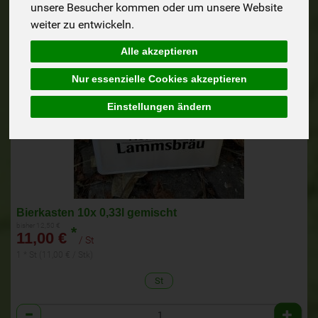
unsere Besucher kommen oder um unsere Website
weiter zu entwickeln.
Alle akzeptieren
Nur essenzielle Cookies akzeptieren
Einstellungen ändern
Bierkasten 10x 0,33l gemischt
bisher 12,50 €
*
11,00 €
/ St
1 * St (11,00 € / Stk)
St
Anzahl