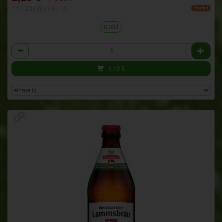
1 * 0.33 l (3,61 € / 1l)
Staffel
0.33 l
Anzahl
1,19
€