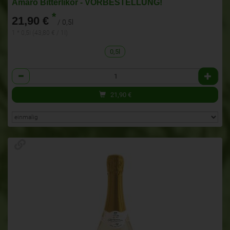
Amaro Bitterlikör - VORBESTELLUNG!
*
21,90 €
/ 0,5l
1 * 0,5l (43,80 € / 1l)
0,5l
Anzahl
21,90
€