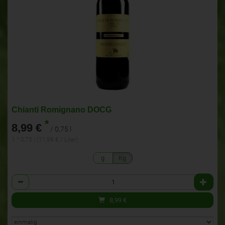
Chianti Romignano DOCG
*
8,99 €
/ 0,75 l
1 * 0,75 l (11,98 € / Liter)
g
Kg
Anzahl
8,99
€