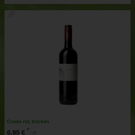
Cuvée rot, trocken
*
6,95 €
/ Fl