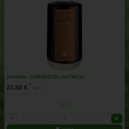
Amaretto - VORBESTELLARTIKEL!
*
23,50 €
/ 0,7l
1 * 0,7l (47,00 € / 1l)
0,7l
Anzahl
23,50
€