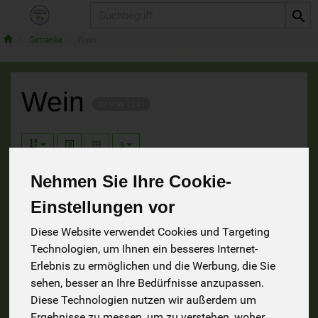
Produkt
Getränke
Wein
Wein
32 von 1241
9
Nehmen Sie Ihre Cookie-
12
4
Einstellungen vor
Diese Website verwendet Cookies und Targeting
Technologien, um Ihnen ein besseres Internet-
Erlebnis zu ermöglichen und die Werbung, die Sie
Rotwein
Schaumwein
sehen, besser an Ihre Bedürfnisse anzupassen.
Diese Technologien nutzen wir außerdem um
8
7
Ergebnisse zu messen, um zu verstehen, woher