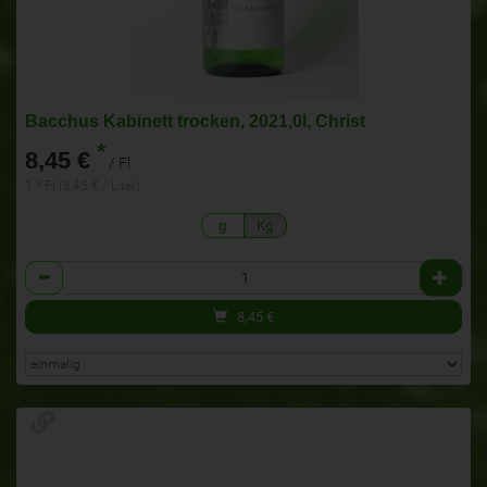
Bacchus Kabinett trocken, 2021,0l, Christ
*
8,45 €
/ Fl
1 * Fl (8,45 € / Liter)
g
Kg
Anzahl
8,45
€