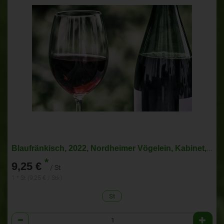
Blaufränkisch, 2022, Nordheimer Vögelein, Kabinet, trocken 0,75l
*
9,25 €
/ St
1 * St (9,25 € / Stk)
St
Anzahl