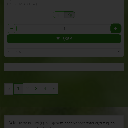
1 * Fl (6,95 € / Liter)
g
Kg
Anzahl
6,95
€
2
3
4
»
«
1
*
Alle Preise in Euro (€) inkl. gesetzlicher Mehrwertsteuer, zuzüglich