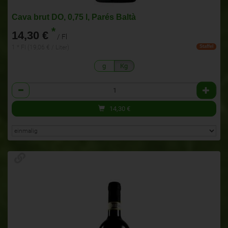
Cava brut DO, 0,75 l, Parés Baltà
*
14,30 €
/ Fl
1 * Fl (19,06 € / Liter)
Staffel
g
Kg
Anzahl
14,30
€