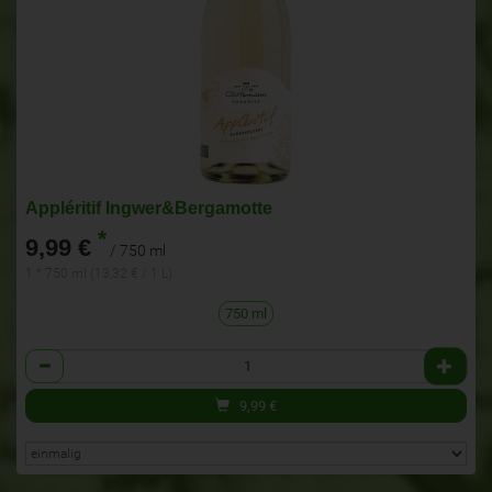
Appléritif Ingwer&Bergamotte
*
9,99 €
/ 750 ml
1 * 750 ml (13,32 € / 1 L)
750 ml
Anzahl
9,99
€