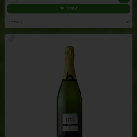
9,25
€