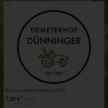
Bacchus Kabinett feinherb, 2024
*
7,50 €
/ 0,75l
1 * 0,75l (7,50 € / Stk)