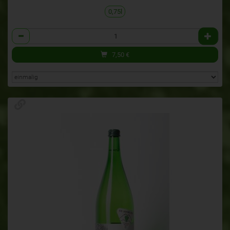
0,75l
Anzahl
7,50
€