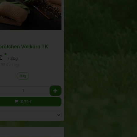
brötchen Vollkorn TK
*
€
/ 80g
0,99 € / 1kg)
80g
0,79
€