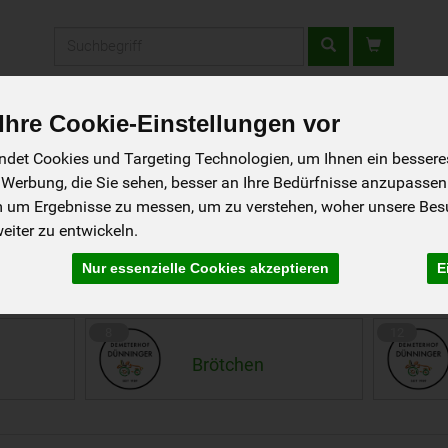
Produkt
hre Cookie-Einstellungen vor
fladen
Rezepte
Wir über uns
Aus der Region
det Cookies und Targeting Technologien, um Ihnen ein besseres 
 Werbung, die Sie sehen, besser an Ihre Bedürfnisse anzupassen
m um Ergebnisse zu messen, um zu verstehen, woher unsere Be
iter zu entwickeln.
n
Nur essenzielle Cookies akzeptieren
E
26 von 1230
8
12
Brötchen