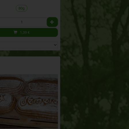
80g
1,39
€