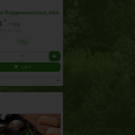
r Roggenmischbrot, klein
*
€
/ 750g
(5,93 € / 1kg)
750g
4,45
€