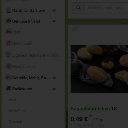
Natürlich Gärtnern
Gemüse & Salat
Obst
Unverpackt
Eigene & regionale Produkte
Backzutaten
Getreide, Mehle, Backmittel
Backwaren
Brot
Baguettebrötchen TK
Brötchen
*
0,49 €
/ 70g
Gebäck
1 * 70g (0,70 € / 100g)