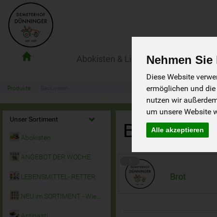
Nehmen Sie I
Abokisten & Lieferservice
Der Ho
Demeterhof
Dünninger
Diese Website verwen
Lieferdienst
ermöglichen und die
Produkte
Backwaren
nutzen wir außerde
um unsere Website we
Unser Sortiment
Backware
Alle akzeptieren
Abokisten
ANGEBOT DER WOCHE
5
Brot
LEBENSMITTEL- RETTER
NEU im SORTIMENT - Wieder da!
Antipasti