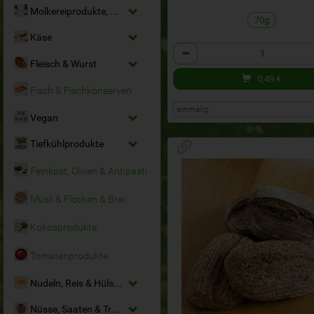
Molkereiprodukte, Milchersatz & Eier
70g
Käse
Anzahl
Fleisch & Wurst
0,49
€
Fisch & Fischkonserven
Vegan
Tiefkühlprodukte
Feinkost, Oliven & Antipasti
Müsli & Flocken & Brei
Kokosprodukte
Tomatenprodukte
Nudeln, Reis & Hülsenfrüchte
Nüsse, Saaten & Trockenfrüchte