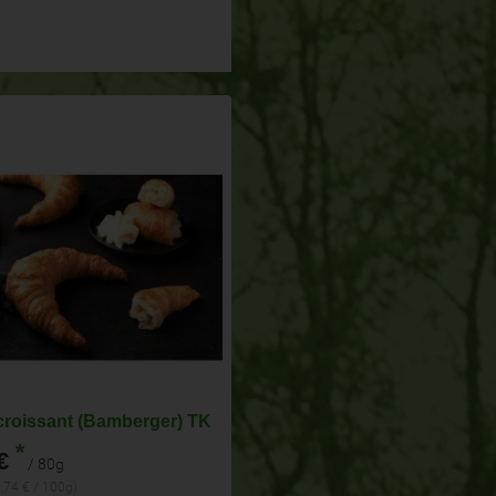
croissant (Bamberger) TK
*
€
/ 80g
1,74 € / 100g)