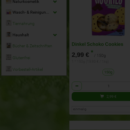
Naturkosmetik
Wasch- & Reinigungsmittel
Tiernahrung
Haushalt
Dinkel Schoko Cookies
Bücher & Zeitschriften
*
2,99 €
/ 150g
Glutenfrei
1 * 150g (19,93 € / 1kg)
Vorbestell-Artikel
150g
Anzahl
2,99
€