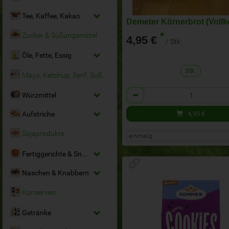
Tee, Kaffee, Kakao
Demeter Körnerbrot (Vollk
*
Zucker & Süßungsmittel
4,95 €
/ Stk.
Öle, Fette, Essig
Stk.
Mayo, Ketchup, Senf, Soßen
Anzahl
Würzmittel
4,95
€
Aufstriche
Sojaprodukte
Fertiggerichte & Snacks
Naschen & Knabbern
Konserven
Getränke