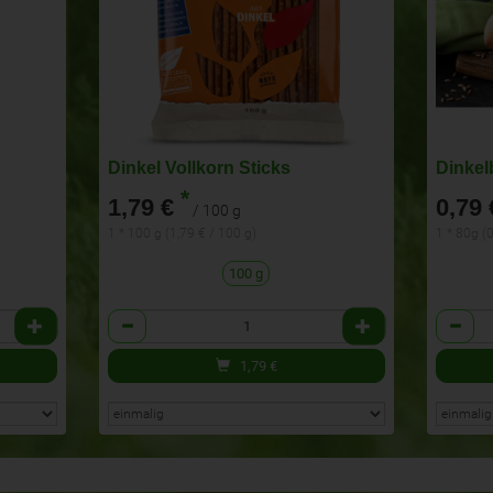
Dinkel Vollkorn Sticks
Dinkel
*
1,79 €
0,79 
/ 100 g
1 * 100 g (1,79 € / 100 g)
1 * 80g (
100 g
Anzahl
Anzahl
1,79
€