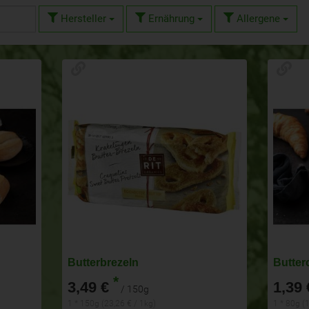
Hersteller
Ernährung
Allergene
Butterbrezeln
Butter
*
3,49 €
1,39 
/ 150g
1 * 150g (23,26 € / 1kg)
1 * 80g (