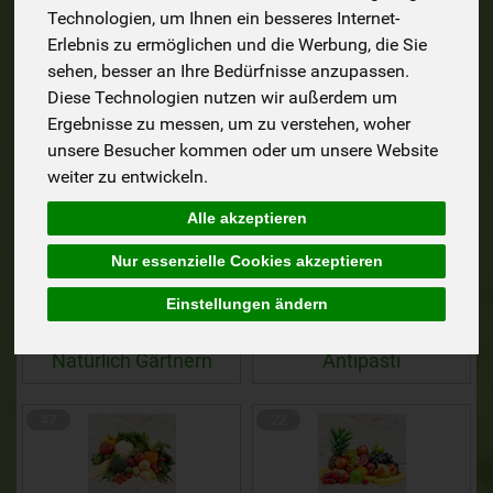
3
7
Technologien, um Ihnen ein besseres Internet-
Erlebnis zu ermöglichen und die Werbung, die Sie
sehen, besser an Ihre Bedürfnisse anzupassen.
Diese Technologien nutzen wir außerdem um
Ergebnisse zu messen, um zu verstehen, woher
LEBENSMITTEL-
NEU im SORTIMENT -
unsere Besucher kommen oder um unsere Website
RETTER
Wieder da!
weiter zu entwickeln.
Alle akzeptieren
87
7
Nur essenzielle Cookies akzeptieren
Einstellungen ändern
Natürlich Gärtnern
Antipasti
47
22