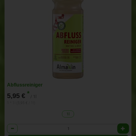
Abflussreiniger
*
5,95 €
/ 1l
1 * 1l (5,95 € / 1l)
1l
Anzahl