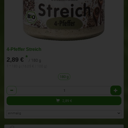
4-Pfeffer Streich
*
2,89 €
/ 180 g
1 * 180 g (16,05 € / 100 g)
180 g
Anzahl
2,89
€