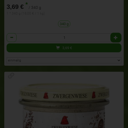
*
3,69 €
/ 340 g
1 * 340 g (18,00 € / 1 kg)
340 g
Anzahl
3,69
€