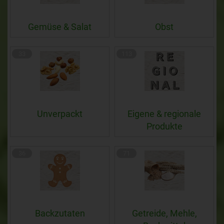
Gemüse & Salat
Obst
33
113
Unverpackt
Eigene & regionale
Produkte
36
71
Backzutaten
Getreide, Mehle,