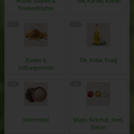
Nüsse, Saaten &
Tee, Kaffee, Kakao
Trockenfrüchte
16
61
Zucker &
Öle, Fette, Essig
Süßungsmittel
147
46
Würzmittel
Mayo, Ketchup, Senf,
Soßen