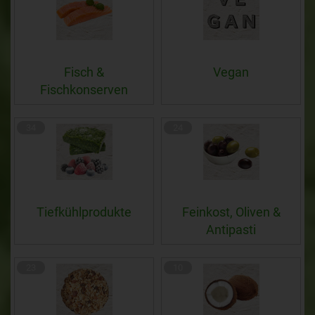
Fisch &
Vegan
Fischkonserven
34
24
Tiefkühlprodukte
Feinkost, Oliven &
Antipasti
23
10