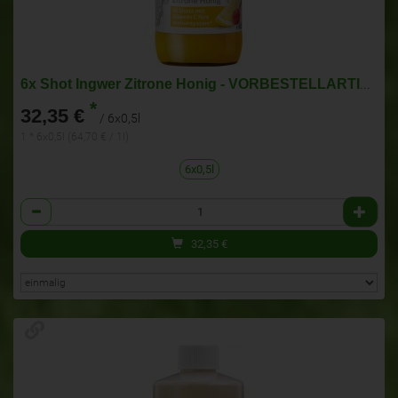
6x Shot Ingwer Zitrone Honig - VORBESTELLARTIKEL!
*
32,35 €
/ 6x0,5l
1 * 6x0,5l (64,70 € / 1l)
6x0,5l
Anzahl
32,35
€