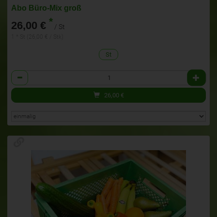
Abo Büro-Mix groß
*
26,00 €
/ St
1 * St (26,00 € / Stk)
St
Anzahl
26,00
€