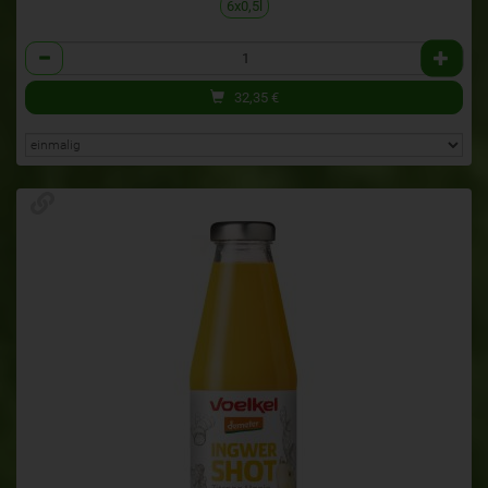
6x0,5l
Anzahl
32,35
€