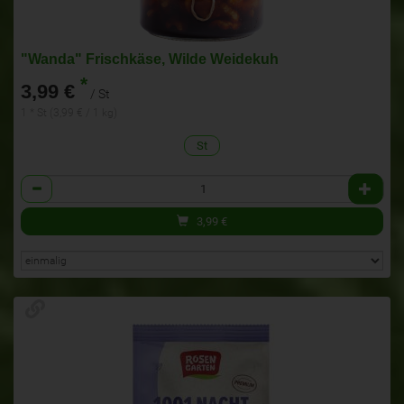
"Wanda" Frischkäse, Wilde Weidekuh
*
3,99 €
/ St
1 * St (3,99 € / 1 kg)
St
Anzahl
3,99
€