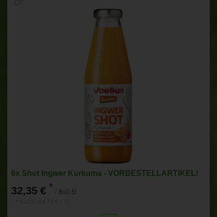
6x Shot Ingwer Kurkuma - VORBESTELLARTIKEL!
*
32,35 €
/ 6x0,5l
1 * 6x0,5l (64,70 € / 1l)