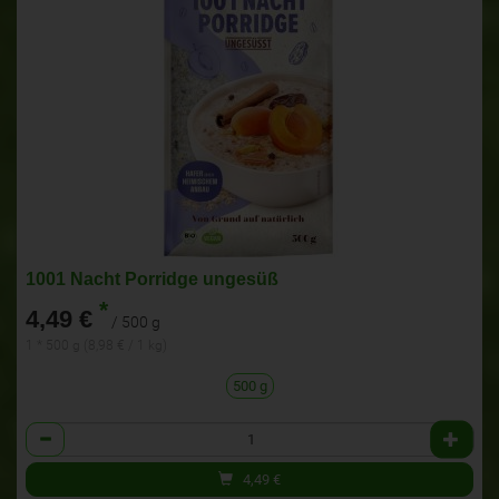
1001 Nacht Porridge ungesüß
*
4,49 €
/ 500 g
1 * 500 g (8,98 € / 1 kg)
500 g
Anzahl
4,49
€