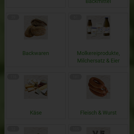
Backmittel
39
61
Backwaren
Molkereiprodukte,
Milchersatz & Eier
116
181
Käse
Fleisch & Wurst
12
105