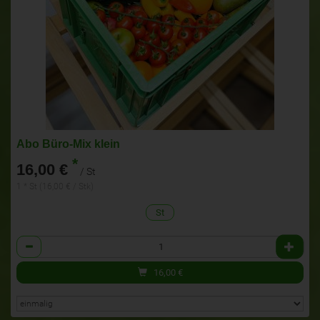
Abo Büro-Mix klein
*
16,00 €
/ St
1 * St (16,00 € / Stk)
St
Anzahl
16,00
€