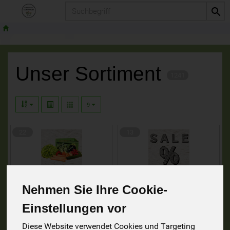
Produkt
Unser Sortiment
1241
9
22
13
Nehmen Sie Ihre Cookie-
Abokisten
ANGEBOT DER
WOCHE
Einstellungen vor
Diese Website verwendet Cookies und Targeting