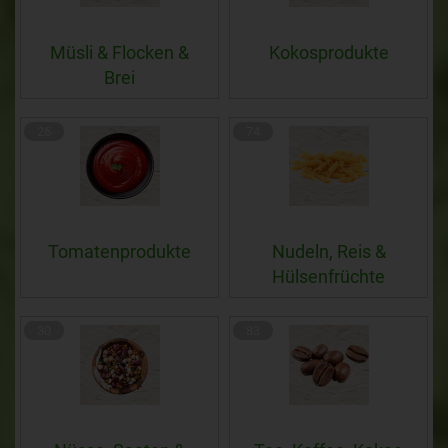
Müsli & Flocken &
Kokosprodukte
Brei
26
74
Tomatenprodukte
Nudeln, Reis &
Hülsenfrüchte
30
83