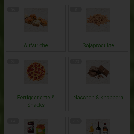
86
8
Aufstriche
Sojaprodukte
25
120
Fertiggerichte &
Naschen & Knabbern
Snacks
64
215