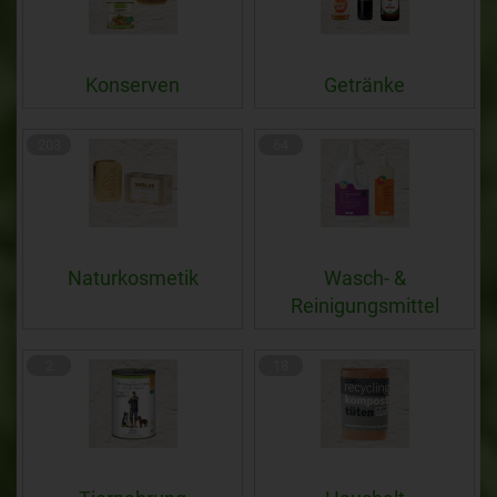
Konserven
Getränke
203
64
Naturkosmetik
Wasch- &
Reinigungsmittel
2
18