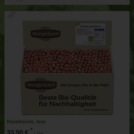
Haselnüsse, lose
*
33,50 €
/ 1kg