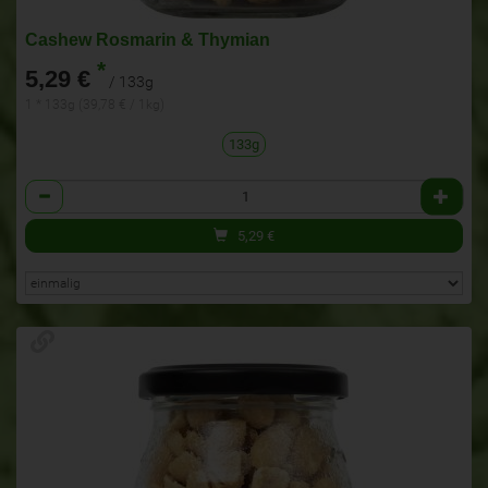
Cashew Rosmarin & Thymian
*
5,29 €
/ 133g
1 * 133g (39,78 € / 1kg)
133g
Anzahl
5,29
€