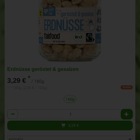
Erdnüsse geröstet & gesalzen
*
3,29 €
/ 160g
1 * 160g (2,06 € / 100g)
Staffel
160g
Anzahl
3,29
€