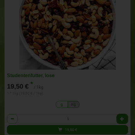
Studentenfutter, lose
*
19,50 €
/ 1kg
1 * 1kg (19,50 € / 1kg)
g
Kg
Anzahl
19,50
€