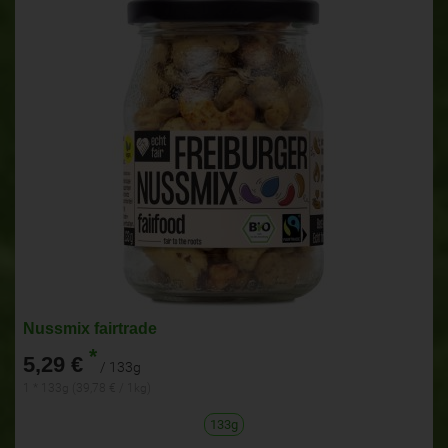
Nussmix fairtrade
*
5,29 €
/ 133g
1 * 133g (39,78 € / 1kg)
133g