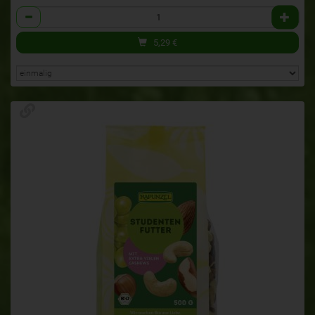
Anzahl
5,29
€