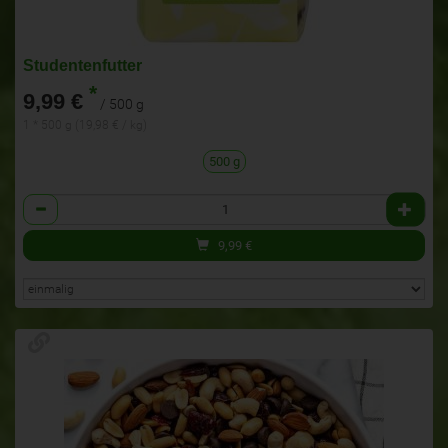
Studentenfutter
*
9,99 €
/ 500 g
1 * 500 g (19,98 € / kg)
500 g
Anzahl
9,99
€