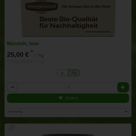
Mandeln, lose
*
25,00 €
/ 1kg
1 * 1kg (25,00 € / 1 kg)
g
Kg
Anzahl
25,00
€