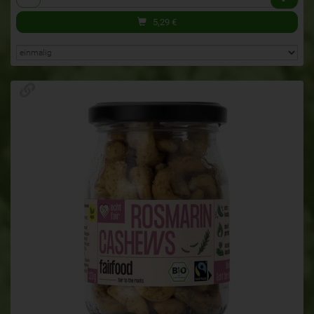
5,29
€