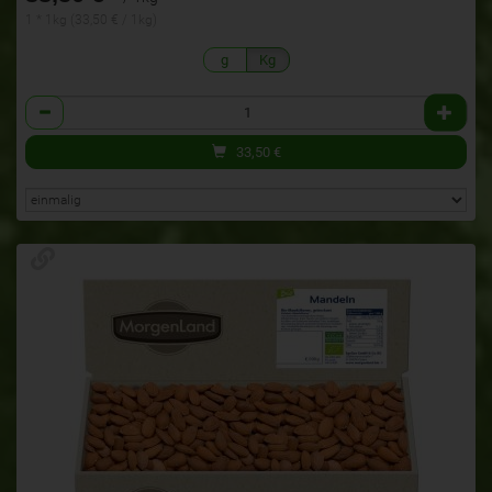
1 * 1kg (33,50 € / 1kg)
g
Kg
Anzahl
33,50
€