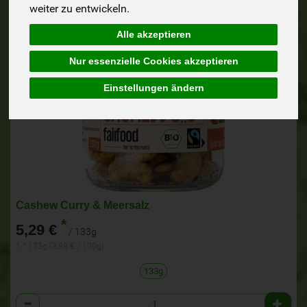
weiter zu entwickeln.
Alle akzeptieren
Nur essenzielle Cookies akzeptieren
Einstellungen ändern
Cashew Curry & Meersalz
*
5,29 €
/ 133g
1 * 133g (3,98 € / 100g)
133g
Anzahl