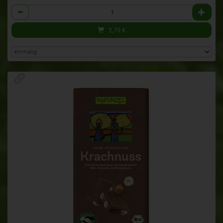
Anzahl
2,79
€