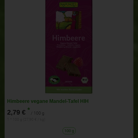
Himbeere vegane Mandel-Tafel HIH
*
2,79 €
/ 100 g
1 * 100 g (27,90 € / kg)
100 g