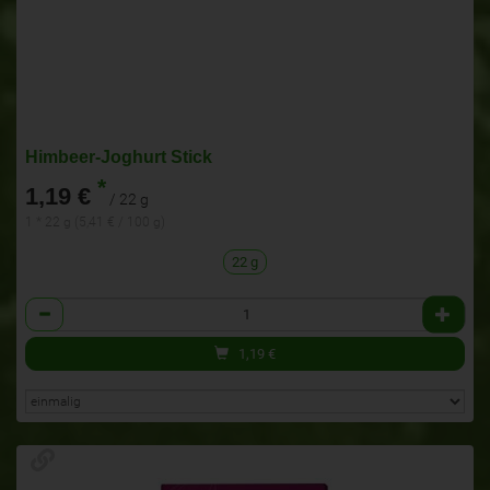
Himbeer-Joghurt Stick
*
1,19 €
/ 22 g
1 * 22 g (5,41 € / 100 g)
22 g
Anzahl
1,19
€