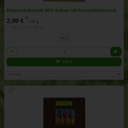
Bitterschokolade 90% Kakao mit Kokosblütenzucker H
*
2,99 €
/ 80 g
1 * 80 g (3,74 € / 100 g)
80 g
Anzahl
2,99
€