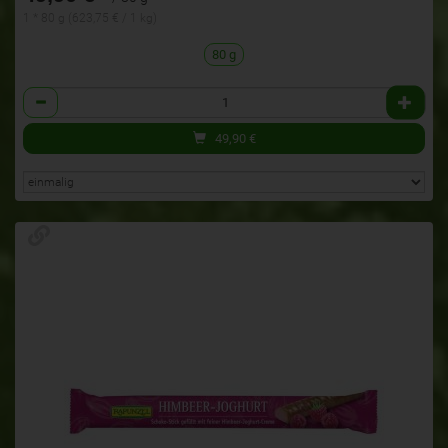
1 * 80 g (623,75 € / 1 kg)
80 g
Anzahl
49,90
€