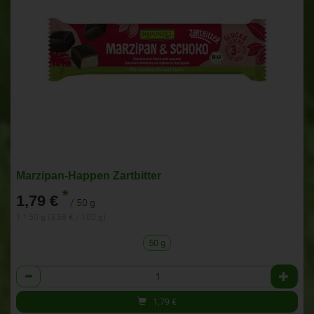
Marzipan-Happen Zartbitter
*
1,79 €
/ 50 g
1 * 50 g (3,58 € / 100 g)
50 g
Anzahl
1,79
€