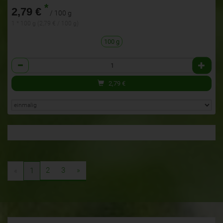
*
2,79 €
/ 100 g
1 * 100 g (2,79 € / 100 g)
100 g
Anzahl
2,79
€
2
3
»
«
1