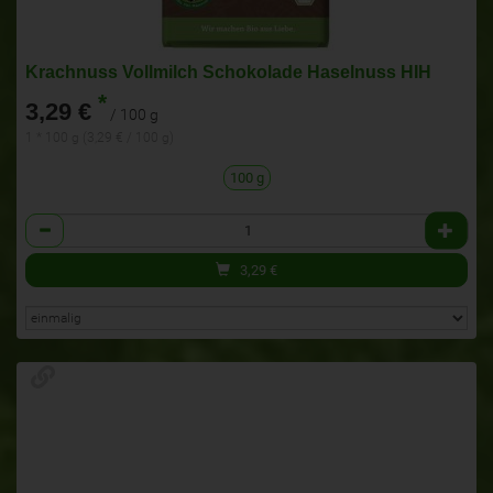
Krachnuss Vollmilch Schokolade Haselnuss HIH
*
3,29 €
/ 100 g
1 * 100 g (3,29 € / 100 g)
100 g
Anzahl
3,29
€