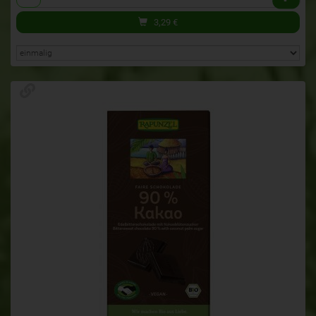
3,29
€