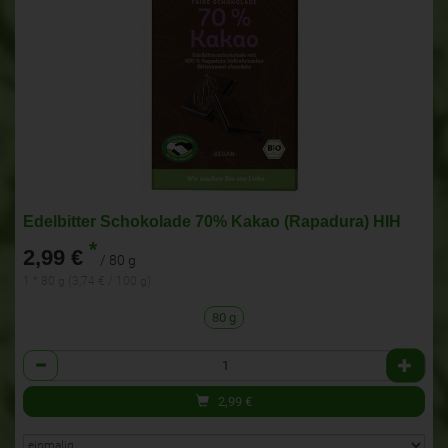
Edelbitter Schokolade 70% Kakao (Rapadura) HIH
*
2,99 €
/ 80 g
1 * 80 g (3,74 € / 100 g)
80 g
Anzahl
2,99
€