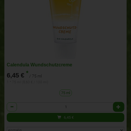
Calendula Wundschutzcreme
*
6,45 €
/ 75 ml
1 * 75 ml (8,60 € / 100 ml)
75 ml
Anzahl
6,45
€