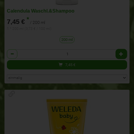
Calendula Waschl.&Shampoo
*
7,45 €
/ 200 ml
1 * 200 ml (3,73 € / 100 ml)
200 ml
Anzahl
7,45
€