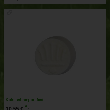
Kokosshampoo fest
*
10,55 €
/ 55g