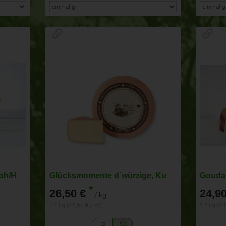
Emmentaler, Allgäu,Kuh/Roh/Hart/V
Glücksmomente d´würzige, Kuh/past/Hart/T, Wigg.
Gouda 
*
26,50 €
24,90
/ kg
1 * kg (26,50 € / kg)
1 * kg (24
g
Kg