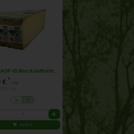
Comté AOP 45 Mon,Kuh/Roh/hart/T, Arnaud
*
 €
/ kg
,50 € / kg)
g
Kg
44,50
€