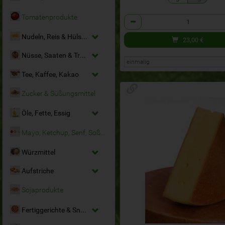
Tomatenprodukte
Anzahl
Nudeln, Reis & Hülsenfrüchte
23,00
€
Nüsse, Saaten & Trockenfrüchte
Tee, Kaffee, Kakao
Zucker & Süßungsmittel
Öle, Fette, Essig
Mayo, Ketchup, Senf, Soßen
Würzmittel
Aufstriche
Sojaprodukte
Fertiggerichte & Snacks