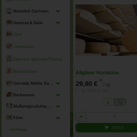
Natürlich Gärtnern
Gemüse & Salat
Obst
Unverpackt
Eigene & regionale Produkte
Backzutaten
Allgäuer Hornkäse
*
29,90 €
Getreide, Mehle, Backmittel
/ kg
1 * kg (29,90 € / Stk)
Backwaren
g
Kg
Molkereiprodukte, Milchersatz & Eier
Anzahl
Käse
29,90
€
Hartkäse