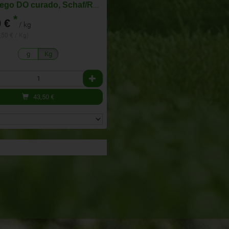
Manchego DO curado, Schaf/Roh/Schnitt/T
*
 €
/ kg
,50 € / Kg)
g
Kg
43,50
€