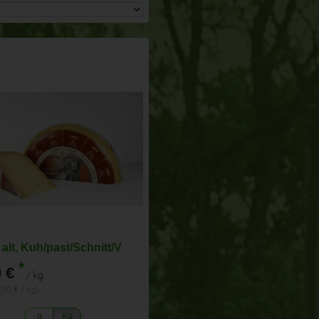
alt, Kuh/past/Schnitt/V
*
 €
/ kg
,90 € / kg)
g
Kg