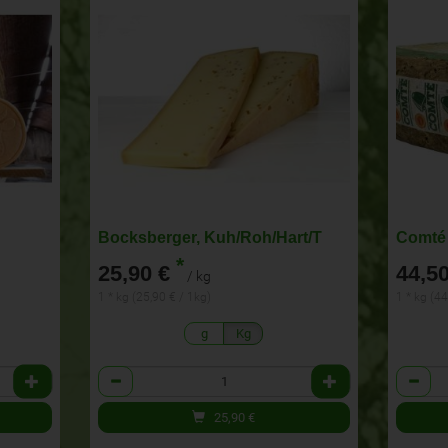
Bocksberger, Kuh/Roh/Hart/T
*
25,90 €
44,50
/ kg
1 * kg (25,90 € / 1kg)
1 * kg (44
g
Kg
Anzahl
Anzahl
25,90
€