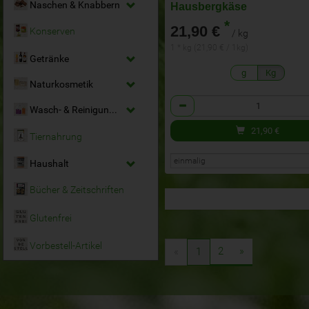
Naschen & Knabbern
Hausbergkäse
*
21,90 €
Konserven
/ kg
1 * kg (21,90 € / 1kg)
Getränke
g
Kg
Naturkosmetik
Anzahl
Wasch- & Reinigungsmittel
21,90
€
Tiernahrung
Haushalt
Bücher & Zeitschriften
Glutenfrei
Vorbestell-Artikel
2
»
«
1