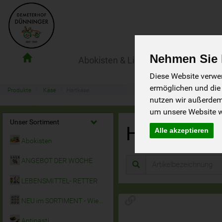
Nehmen Sie I
Abokisten & Lieferservice
Der Ho
Demeterhof
Diese Website verwen
Dünninger
ermöglichen und die
Lieferdienst
Produkte
Käse
Hartkäse
nutzen wir außerde
um unsere Website we
Unser Sortiment
Hartkäse
Alle akzeptieren
14
Abokisten
ANGEBOT DER WOCHE
LEBENSMITTEL- RETTER
NEU im SORTIMENT - Wieder da!
Antipasti