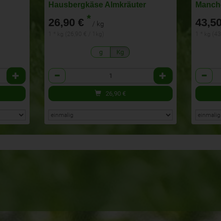
Hausbergkäse Almkräuter
*
26,90 €
43,50
/ kg
1 * kg (26,90 € / 1kg)
1 * kg (43
g
Kg
Anzahl
Anzahl
26,90
€