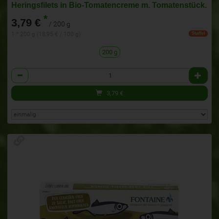
Heringsfilets in Bio-Tomatencreme m. Tomatenstück.
*
3,79 €
/ 200 g
1 * 200 g (18,95 € / 100 g)
Staffel
200 g
Anzahl
3,79
€