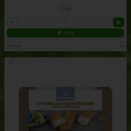
150g
Anzahl
2,99
€