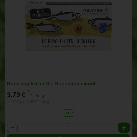
Bücklingsfilet in Bio-Sonnenblumenöl
*
3,79 €
/ 190 g
1 * 190 g (19,95 € / 100 g)
190 g
Anzahl