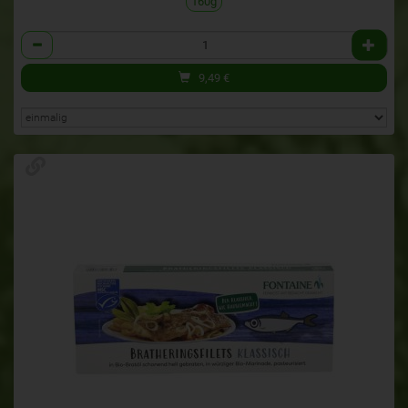
160g
Anzahl
9,49
€