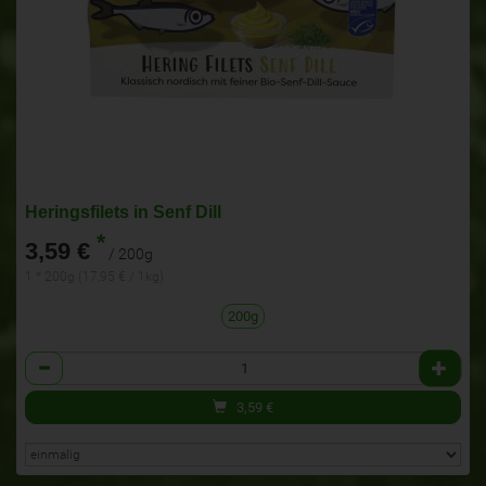
Heringsfilets in Senf Dill
*
3,59 €
/ 200g
1 * 200g (17,95 € / 1kg)
200g
Anzahl
3,59
€