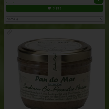
3,35
€