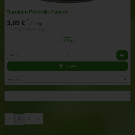
Sardinen Petersilie Pastete
*
3,69 €
/ 125g
1 * 125g (29,52 € / 1kg)
125g
Anzahl
3,69
€
2
»
«
1