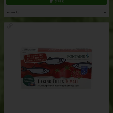
3,79
€