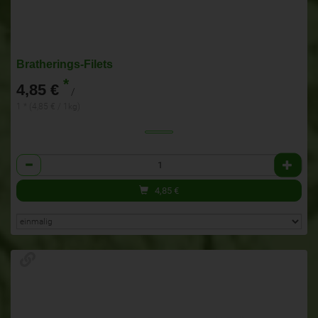
Bratherings-Filets
*
4,85 €
/
1 * (4,85 € / 1kg)
Anzahl
4,85
€