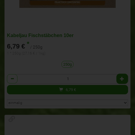
Kabeljau Fischstäbchen 10er
*
6,79 €
/ 250g
1 * 250g (27,16 € / 1kg)
250g
Anzahl
6,79
€