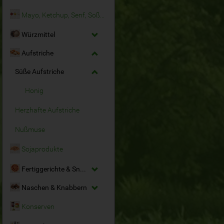
Mayo, Ketchup, Senf, Soßen
Würzmittel
Aufstriche
Süße Aufstriche
Honig
Herzhafte Aufstriche
Nußmuse
Sojaprodukte
Fertiggerichte & Snacks
Naschen & Knabbern
Konserven