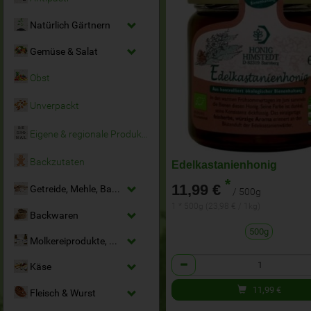
Natürlich Gärtnern
Gemüse & Salat
Obst
Unverpackt
Eigene & regionale Produkte
Backzutaten
Edelkastanienhonig
*
11,99 €
Getreide, Mehle, Backmittel
/ 500g
1 * 500g (23,98 € / 1kg)
Backwaren
500g
Molkereiprodukte, Milchersatz & Eier
Anzahl
Käse
11,99
€
Fleisch & Wurst