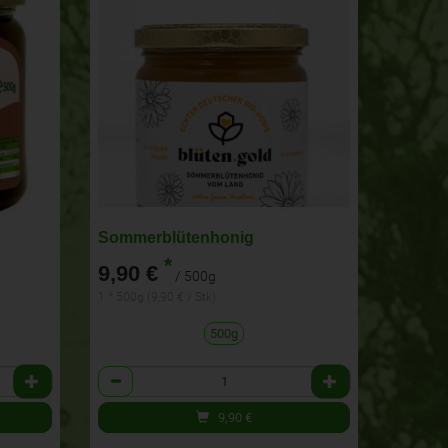
Sommerblütenhonig
*
9,90 €
/ 500g
1 * 500g (9,90 € / Stk)
500g
Anzahl
9,90
€