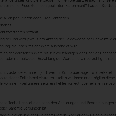
stelländerungen und Lieferpausen können Sie ganz einfach in unserem
gen einzelne Produkte in den geplanten Kisten nicht? Lassen Sie dies
 auch per Telefon oder E-Mail entgegen.
rbehalt
chriftverfahren bezahlt.
rung bei und wird jeweils am Anfang der Folgewoche per Bankeinzug 
chnung, die Ihnen mit der Ware aushändigt wird.
 an der gelieferten Ware bis zur vollständigen Zahlung vor, unabhän
nder oder nur teilweiser Bezahlung der Ware sind wir berechtigt, diese
nicht zustande kommen (z. B. weil Ihr Konto überzogen ist), belastet 
ollte dieser Fall einmal eintreten, stellen wir Ihnen nachträglich dies
 kommen, weil unsererseits ein Fehler vorliegt, übernehmen selbstve
eschaffenheit richtet sich nach den Abbildungen und Beschreibungen 
oder Garantie verbunden ist.
re pünktlich in guter Qualität zu liefern. Aber auch wir sind nur Men