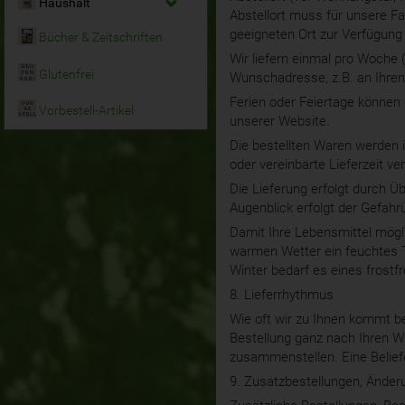
Haushalt
Abstellort muss für unsere Fa
geeigneten Ort zur Verfügung 
Bücher & Zeitschriften
Wir liefern einmal pro Woche 
Glutenfrei
Wunschadresse, z.B. an Ihren 
Ferien oder Feiertage können g
Vorbestell-Artikel
unserer Website.
Die bestellten Waren werden 
oder vereinbarte Lieferzeit ver
Die Lieferung erfolgt durch Ü
Augenblick erfolgt der Gefah
Damit Ihre Lebensmittel möglic
warmen Wetter ein feuchtes Tuc
Winter bedarf es eines frostfr
8. Lieferrhythmus
Wie oft wir zu Ihnen kommt b
Bestellung ganz nach Ihren W
zusammenstellen. Eine Belief
9. Zusatzbestellungen, Änder