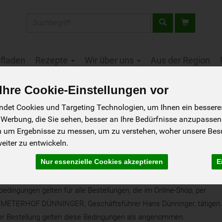
Produkt
fladen
Rezepte
Wir über uns
Aus der Region
hre Cookie-Einstellungen vor
det Cookies und Targeting Technologien, um Ihnen ein besseres 
 Werbung, die Sie sehen, besser an Ihre Bedürfnisse anzupassen
e Geschäftsbedingungen
m um Ergebnisse zu messen, um zu verstehen, woher unsere Be
iter zu entwickeln.
Nur essenzielle Cookies akzeptieren
E
ungen
dingungen gelten für alle Bestellungen, die im Online-Shop, per
 DEMETERHOF DÜNNINGER, Geschäftsführer Hans Dünninger, tätigen.
er Bestellung gelten diese Bedingungen als angenommen.