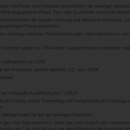
bend. Alle Preise sind Endpreise einschließlich der jeweiligen gesetz
t-Shop angegebenen Preise. Tipp- oder Druckfehler und Irrtum bleiben
smittel erhalten Sie zu jeder Lieferung eine detaillierte Rechnung. D
dazugehörigen Preise entnehmen.
 unterliege stärkeren Preisschwankungen, daher behalten wir uns 
 Gebindes geben wir 10% Rabatt. Ausgeschlossen sind bereits rabatt
e Liefergebühr von 3,00€.
 den Preis einer „kleinen“ Abokiste, z.Zt. also 16,00€.
rbehalt
s am Vortag der Auslieferung bis 11.00Uhr.
ts am Freitag und für Donnerstag und Freitag bereits am Dienstag vor
n.
& Geflügel finden Sie auf den jeweiligen Preislisten.
 gern Ihre Kiste persönlich. Sollte das nicht möglich sein, vereinbare
Haustür, etc.), an dem Sie auch die leere Pfandkiste der Vorwoche hin