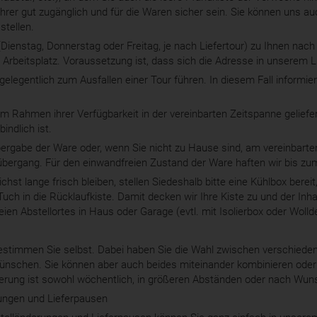
hrer gut zugänglich und für die Waren sicher sein. Sie können uns au
stellen.
(Dienstag, Donnerstag oder Freitag, je nach Liefertour) zu Ihnen nac
Arbeitsplatz. Voraussetzung ist, dass sich die Adresse in unserem Li
elegentlich zum Ausfallen einer Tour führen. In diesem Fall informiere
im Rahmen ihrer Verfügbarkeit in der vereinbarten Zeitspanne gelief
bindlich ist.
bergabe der Ware oder, wenn Sie nicht zu Hause sind, am vereinbarten
rübergang. Für den einwandfreien Zustand der Ware haften wir bis zu
hst lange frisch bleiben, stellen Siedeshalb bitte eine Kühlbox bereit
h in die Rücklaufkiste. Damit decken wir Ihre Kiste zu und der Inhalt
eien Abstellortes in Haus oder Garage (evtl. mit Isolierbox oder Wolld
estimmen Sie selbst. Dabei haben Sie die Wahl zwischen verschieden
ünschen. Sie können aber auch beides miteinander kombinieren oder 
erung ist sowohl wöchentlich, in größeren Abständen oder nach Wun
ungen und Lieferpausen