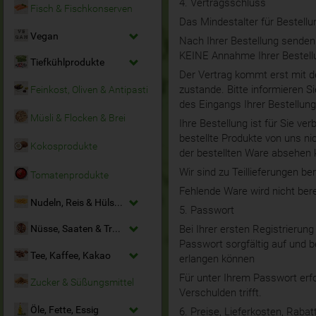
4. Vertragsschluss
Fisch & Fischkonserven
Das Mindestalter für Bestellu
Vegan
Nach Ihrer Bestellung senden 
KEINE Annahme Ihrer Bestell
Tiefkühlprodukte
Der Vertrag kommt erst mit d
zustande. Bitte informieren S
Feinkost, Oliven & Antipasti
des Eingangs Ihrer Bestellun
Müsli & Flocken & Brei
Ihre Bestellung ist für Sie ve
bestellte Produkte von uns ni
Kokosprodukte
der bestellten Ware absehen 
Wir sind zu Teillieferungen ber
Tomatenprodukte
Fehlende Ware wird nicht ber
Nudeln, Reis & Hülsenfrüchte
5. Passwort
Bei Ihrer ersten Registrierun
Nüsse, Saaten & Trockenfrüchte
Passwort sorgfältig auf und b
Tee, Kaffee, Kakao
erlangen können
Für unter Ihrem Passwort erfo
Zucker & Süßungsmittel
Verschulden trifft.
Öle, Fette, Essig
6. Preise, Lieferkosten, Rabat