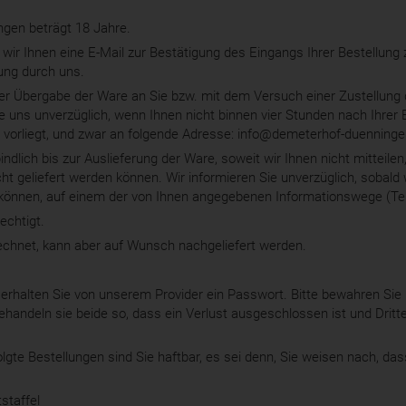
ngen beträgt 18 Jahre.
wir Ihnen eine E-Mail zur Bestätigung des Eingangs Ihrer Bestellung zu
ung durch uns.
er Übergabe der Ware an Sie bzw. mit dem Versuch einer Zustellung
ie uns unverzüglich, wenn Ihnen nicht binnen vier Stunden nach Ihrer
g vorliegt, und zwar an folgende Adresse: info@demeterhof-duenninge
rbindlich bis zur Auslieferung der Ware, soweit wir Ihnen nicht mitteile
cht geliefert werden können. Wir informieren Sie unverzüglich, sobald
können, auf einem der von Ihnen angegebenen Informationswege (Tel
echtigt.
echnet, kann aber auf Wunsch nachgeliefert werden.
g erhalten Sie von unserem Provider ein Passwort. Bitte bewahren Si
ehandeln sie beide so, dass ein Verlust ausgeschlossen ist und Dritt
lgte Bestellungen sind Sie haftbar, es sei denn, Sie weisen nach, das
tstaffel