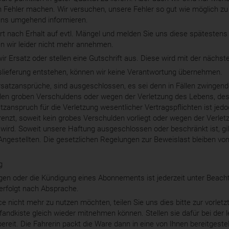
en Fehler machen. Wir versuchen, unsere Fehler so gut wie möglich z
uns umgehend informieren.
ort nach Erhalt auf evtl. Mängel und melden Sie uns diese spätesten
n wir leider nicht mehr annehmen.
ir Ersatz oder stellen eine Gutschrift aus. Diese wird mit der nächs
slieferung entstehen, können wir keine Verantwortung übernehmen.
tzansprüche, sind ausgeschlossen, es sei denn in Fällen zwingend
llen groben Verschuldens oder wegen der Verletzung des Lebens, des
anspruch für die Verletzung wesentlicher Vertragspflichten ist jedo
nzt, soweit kein grobes Verschulden vorliegt oder wegen der Verlet
wird. Soweit unsere Haftung ausgeschlossen oder beschränkt ist, gilt
Angestellten. Die gesetzlichen Regelungen zur Beweislast bleiben v
g
gen oder die Kündigung eines Abonnements ist jederzeit unter Beachtu
erfolgt nach Absprache.
e nicht mehr zu nutzen möchten, teilen Sie uns dies bitte zur vorletzt
Pfandkiste gleich wieder mitnehmen können. Stellen sie dafür bei der l
bereit. Die Fahrerin packt die Ware dann in eine von Ihnen bereitgeste