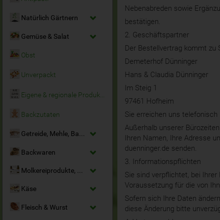
Nebenabreden sowie Ergänzun
Natürlich Gärtnern
bestätigen.
2. Geschäftspartner
Gemüse & Salat
Der Bestellvertrag kommt zu 
Obst
Demeterhof Dünninger
Hans & Claudia Dünninger
Unverpackt
Im Steig 1
Eigene & regionale Produkte
97461 Hofheim
Sie erreichen uns telefonis
Backzutaten
Außerhalb unserer Bürozeiten
Getreide, Mehle, Backmittel
Ihren Namen, Ihre Adresse un
duenninger.de senden.
Backwaren
3. Informationspflichten
Molkereiprodukte, Milchersatz & Eier
Sie sind verpflichtet, bei Ih
Voraussetzung für die von Ih
Käse
Sofern sich Ihre Daten änder
Fleisch & Wurst
diese Änderung bitte unverzüg