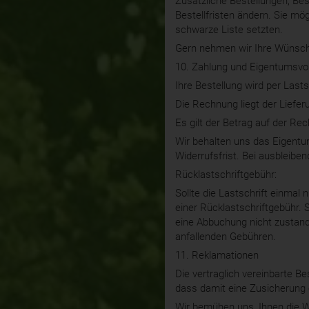
Zusätzliche Bestellungen, Be
Bestellfristen ändern. Sie mö
schwarze Liste setzten.
Gern nehmen wir Ihre Wünsche
10. Zahlung und Eigentumsvo
Ihre Bestellung wird per Lasts
Die Rechnung liegt der Liefe
Es gilt der Betrag auf der Re
Wir behalten uns das Eigentum
Widerrufsfrist. Bei ausbleibe
Rücklastschriftgebühr:
Sollte die Lastschrift einmal 
einer Rücklastschriftgebühr. S
eine Abbuchung nicht zustande
anfallenden Gebühren.
11. Reklamationen
Die vertraglich vereinbarte B
dass damit eine Zusicherung 
Wir bemühen uns, Ihnen die Wa