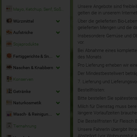
Unsere Angebote sind freiblei
Mayo, Ketchup, Senf, Soßen
gelten die in unserem Interne
Über die gelieferten Bio-Leben
Würzmittel
gelieferten Mengen und die 
Aufstriche
Insbesondere Gemüse und Obst
vor.
Sojaprodukte
Bei Abnahme eines kompletten
Fertiggerichte & Snacks
des Monats.
Pro Lieferung erheben wir ein
Naschen & Knabbern
Der Mindestbestellwert beträgt
Konserven
7. Lieferung und Lieferungsvo
Bestellfristen:
Getränke
Bitte bestellen Sie spätesten
Naturkosmetik
Milch für Dienstag muss berei
längere Vorlaufzeiten brauche
Wasch- & Reinigungsmittel
Die Bestellfristen für Fleisch 
Tiernahrung
Unsere FahrerIn übergibt Ihnen
Abstellort (vor Wohnungstür, 