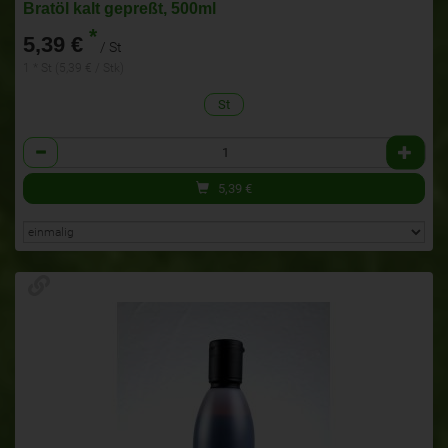
Bratöl kalt gepreßt, 500ml
*
5,39 €
/ St
1 * St (5,39 € / Stk)
St
Anzahl
5,39
€