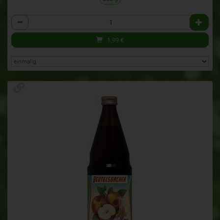
Anzahl
1,99
€