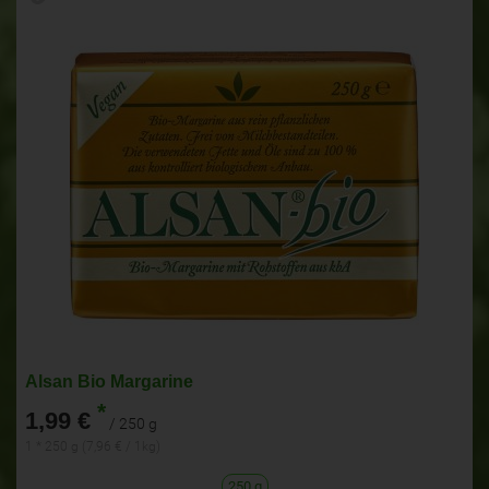
Alsan Bio Margarine
*
1,99 €
/ 250 g
1 * 250 g (7,96 € / 1kg)
250 g