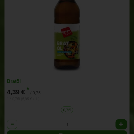
Bratöl
*
4,39 €
/ 0,75l
1 * 0,75l (5,85 € / 1l)
0,75l
Anzahl