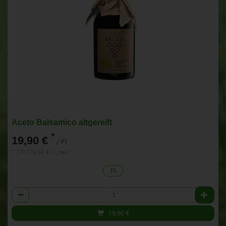
Aceto Balsamico altgereift
*
19,90 €
/ Fl
1 * Fl (79,60 € / Liter)
Fl
Anzahl
19,90
€