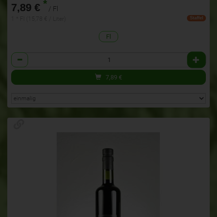
*
7,89 €
/ Fl
1 * Fl (15,78 € / Liter)
Staffel
Fl
Anzahl
7,89
€