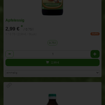
Apfelessig
*
2,99 €
/ 0.75 l
1 * 0.75 l (2,99 € / Stück)
Staffel
0.75 l
Anzahl
2,99
€