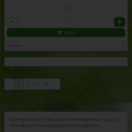
1 l
Anzahl
4,09
€
2
3
4
»
«
1
*
Alle Preise in Euro (€) inkl. gesetzlicher Mehrwertsteuer, zuzüglich
Versandkosten, Pfand und optionaler Servicegebühren.