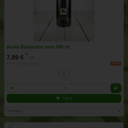
Aceto Balsamico nero 500 ml
*
7,89 €
/ Fl
1 * Fl (15,78 € / Liter)
Staffel
Fl
Anzahl
7,89
€