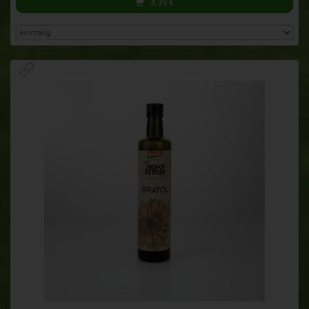
4,39
€