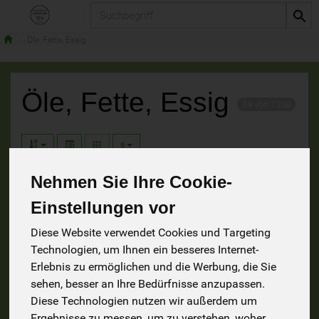
Produkt
Öle, Fette, Essig
Öle, Fette, Essig
34 von 1230
9
Nehmen Sie Ihre Cookie-
8
4
Einstellungen vor
Diese Website verwendet Cookies und Targeting
Technologien, um Ihnen ein besseres Internet-
Erlebnis zu ermöglichen und die Werbung, die Sie
Essig
Fette
sehen, besser an Ihre Bedürfnisse anzupassen.
Diese Technologien nutzen wir außerdem um
19
Ergebnisse zu messen, um zu verstehen, woher