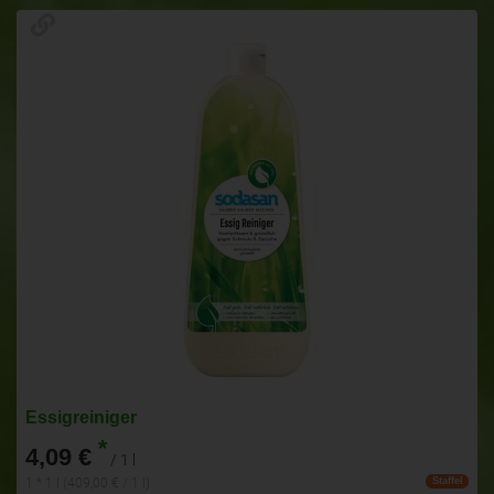
Essigreiniger
*
4,09 €
/ 1 l
1 * 1 l (409,00 € / 1 l)
Staffel