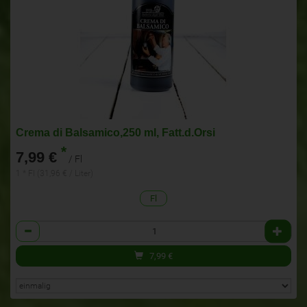
Crema di Balsamico,250 ml, Fatt.d.Orsi
*
7,99 €
/ Fl
1 * Fl (31,96 € / Liter)
Fl
Anzahl
7,99
€