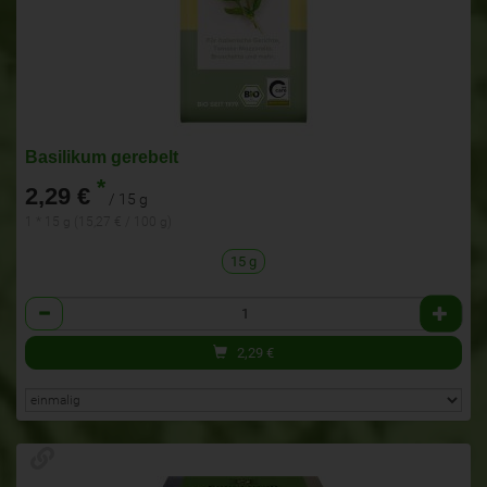
Basilikum gerebelt
*
2,29 €
/ 15 g
1 * 15 g (15,27 € / 100 g)
15 g
Anzahl
2,29
€