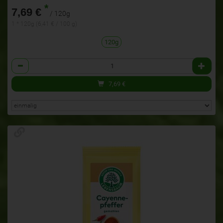
*
7,69 €
/ 120g
1 * 120g (6,41 € / 100 g)
120g
Anzahl
7,69
€