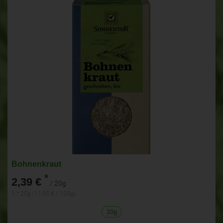
Bohnenkraut
*
2,39 €
/ 20g
1 * 20g (11,95 € / 100g)
20g