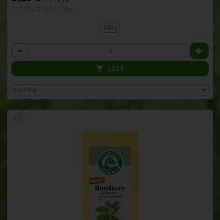
1 * 120g (27,42 € / 1kg)
120g
Anzahl
3,29
€