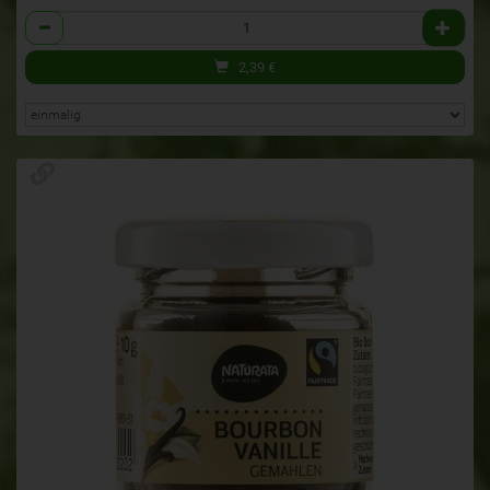
Anzahl
2,39
€