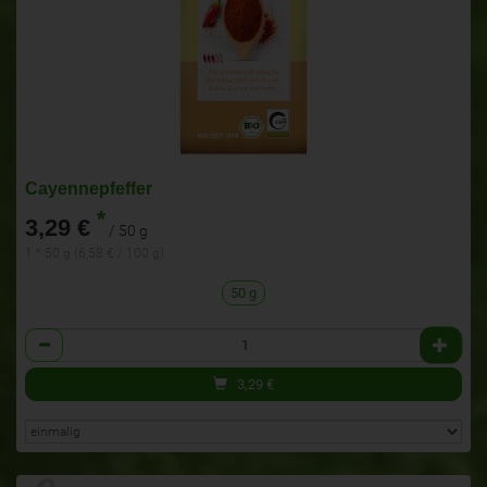
Cayennepfeffer
*
3,29 €
/ 50 g
1 * 50 g (6,58 € / 100 g)
50 g
Anzahl
3,29
€