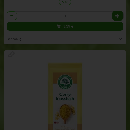
50 g
Anzahl
3,39
€