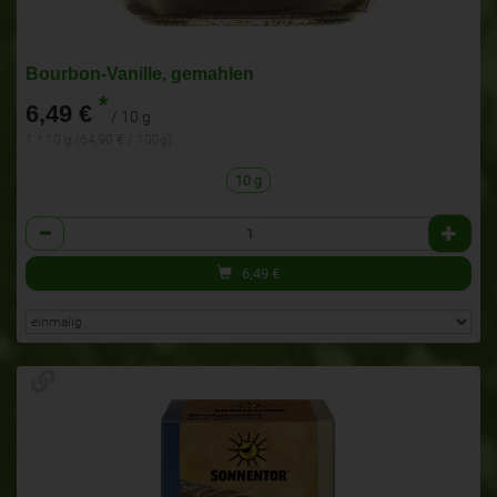
Bourbon-Vanille, gemahlen
*
6,49 €
/ 10 g
1 * 10 g (64,90 € / 100g)
10 g
Anzahl
6,49
€