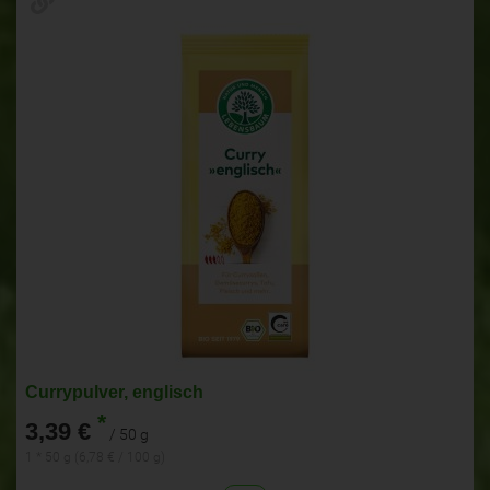
Currypulver, englisch
*
3,39 €
/ 50 g
1 * 50 g (6,78 € / 100 g)