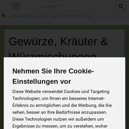
Produkt
Würzmittel
Gewürze, Kräuter & Würzmischungen
Gewürze, Kräuter &
Würzmischungen
Nehmen Sie Ihre Cookie-
56 von 1241
Einstellungen vor
9
Diese Website verwendet Cookies und Targeting
Technologien, um Ihnen ein besseres Internet-
Erlebnis zu ermöglichen und die Werbung, die Sie
sehen, besser an Ihre Bedürfnisse anzupassen.
Hersteller
Ernährung
Allergene
Diese Technologien nutzen wir außerdem um
Ergebnisse zu messen, um zu verstehen, woher