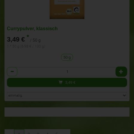
Currypulver, klassisch
*
3,49 €
/ 50 g
1 * 50 g (6,98 € / 100 g)
50 g
Anzahl
3,49
€