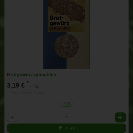
Brotgewürz gemahlen
*
3,19 €
/ 45g
1 * 45g (7,09 € / 100g)
45g
Anzahl
3,19
€