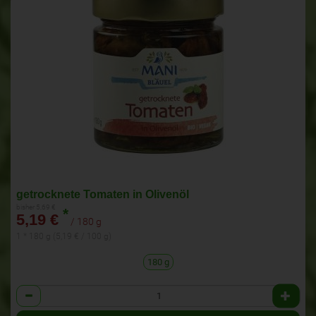
getrocknete Tomaten in Olivenöl
bisher 5,69 €
*
5,19 €
/ 180 g
1 * 180 g (5,19 € / 100 g)
180 g
Anzahl