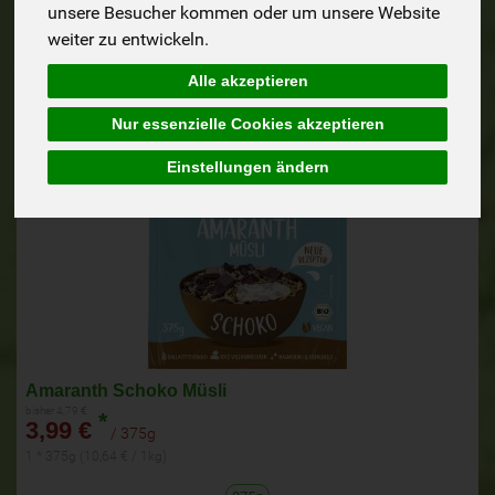
Aktion!
bis zum 9.8.2026
unsere Besucher kommen oder um unsere Website
weiter zu entwickeln.
Alle akzeptieren
Nur essenzielle Cookies akzeptieren
Einstellungen ändern
Amaranth Schoko Müsli
bisher 4,79 €
*
3,99 €
/ 375g
1 * 375g (10,64 € / 1kg)