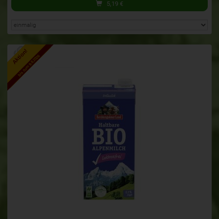
5,19
€
Aktion!
bis zum 9.8.2026