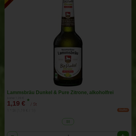
Lammsbräu Dunkel & Pure Zitrone, alkoholfrei
bisher 1,39 €
*
1,19 €
/ St
1 * St (1,19 € / 1l)
Staffel
St
Anzahl