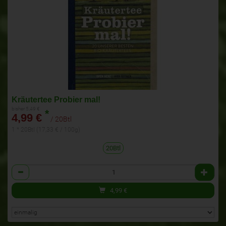
Kräutertee Probier mal!
bisher 5,49 €
*
4,99 €
/ 20Btl
1 * 20Btl (17,33 € / 100g)
20Btl
Anzahl
4,99
€