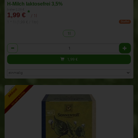
H-Milch laktosefrei 3,5%
bisher 2,29 €
*
1,99 €
/ 1l
1 * 1l (1,99 € / 1ltr)
Staffel
1l
Anzahl
1,99
€
Aktion!
bis zum 9.8.2026