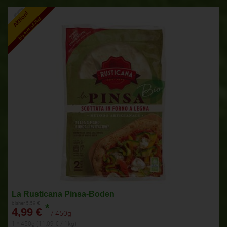
Aktion!
bis zum 8.8.2026
La Rusticana Pinsa-Boden
bisher 5,59 €
*
4,99 €
/ 450g
1 * 450g (11,09 € / 1kg)