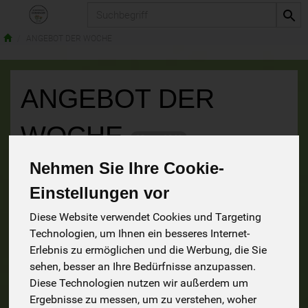
Produkt
ANGEBOT DER WOCHE
ANGEBOT DER
WOCHE
13 von 1241
Nehmen Sie Ihre Cookie-
9
Einstellungen vor
Diese Website verwendet Cookies und Targeting
Technologien, um Ihnen ein besseres Internet-
Hersteller
Ernährung
Allergene
Erlebnis zu ermöglichen und die Werbung, die Sie
sehen, besser an Ihre Bedürfnisse anzupassen.
Diese Technologien nutzen wir außerdem um
Ergebnisse zu messen, um zu verstehen, woher