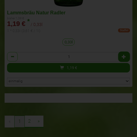
Lammsbräu Natur Radler
bisher 1,39 €
*
1,19 €
/ 0,33l
1 * 0,33l (3,61 € / 1l)
Staffel
0,33l
Anzahl
1,19
€
2
»
«
1