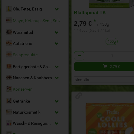
Öle, Fette, Essig
Blattspinat TK
*
Mayo, Ketchup, Senf, Soßen
2,79 €
/ 450g
1 * 450g (6,20 € / 1kg)
Würzmittel
450g
Aufstriche
Anzahl
Sojaprodukte
Fertiggerichte & Snacks
2,79
€
Naschen & Knabbern
Konserven
Getränke
Naturkosmetik
Wasch- & Reinigungsmittel