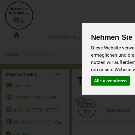
Nehmen Sie I
Abokisten & Lieferservice
Der Ho
Demeterhof
Dünninger
Diese Website verwen
Lieferdienst
ermöglichen und die
Produkte
Tiefkühlprodukte
nutzen wir außerde
um unsere Website we
Unser Sortiment
Tiefkühlpr
Alle akzeptieren
Abokisten
ANGEBOT DER WOCHE
8
Speiseeis
LEBENSMITTEL- RETTER
NEU im SORTIMENT - Wieder da!
Antipasti