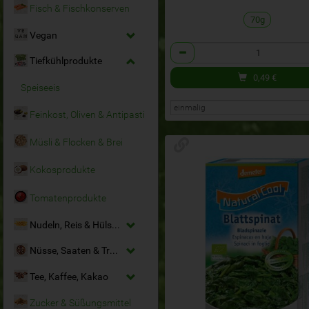
Fisch & Fischkonserven
70g
Vegan
Anzahl
Tiefkühlprodukte
0,49
€
Speiseeis
Feinkost, Oliven & Antipasti
Müsli & Flocken & Brei
Kokosprodukte
Tomatenprodukte
Nudeln, Reis & Hülsenfrüchte
Nüsse, Saaten & Trockenfrüchte
Tee, Kaffee, Kakao
Zucker & Süßungsmittel