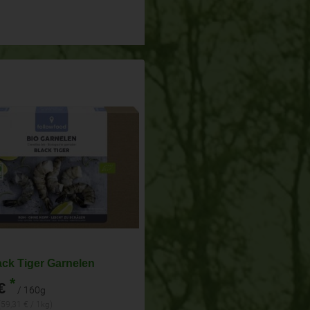
ack Tiger Garnelen
*
€
/ 160g
(59,31 € / 1kg)