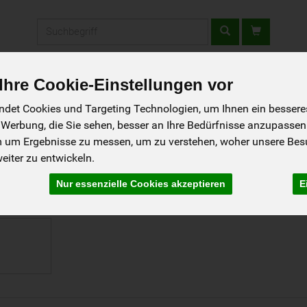
Produkt
hre Cookie-Einstellungen vor
fladen
Rezepte
Wir über uns
Aus der Region
det Cookies und Targeting Technologien, um Ihnen ein besseres 
 Werbung, die Sie sehen, besser an Ihre Bedürfnisse anzupassen
m um Ergebnisse zu messen, um zu verstehen, woher unsere Be
iter zu entwickeln.
odukte
Nur essenzielle Cookies akzeptieren
E
27 von 1241