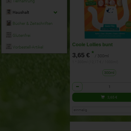
Tiernahrung
Haushalt
Bücher & Zeitschriften
Glutenfrei
Coole Lollies bunt
Vorbestell-Artikel
*
3,65 €
/ 300ml
1 * 300ml (12,17 € / 1000ml)
300ml
Anzahl
3,65
€