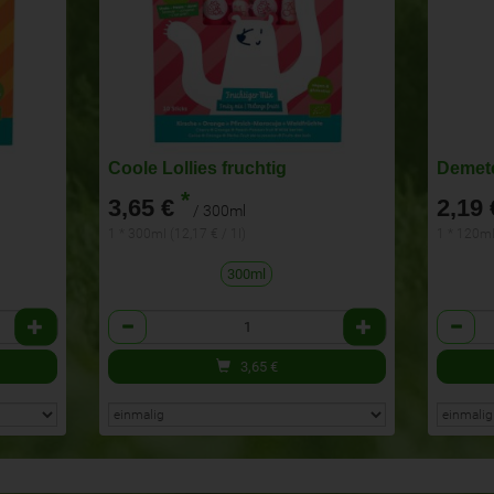
Coole Lollies fruchtig
Demete
*
3,65 €
2,19 
/ 300ml
1 * 300ml (12,17 € / 1l)
1 * 120ml
300ml
Anzahl
Anzahl
3,65
€