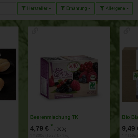
Hersteller
Ernährung
Allergene
Beerenmischung TK
Bio Bl
*
4,79 €
9,49 
/ 300g
1 * 300g (15,97 € / 1kg)
1 * 160g 