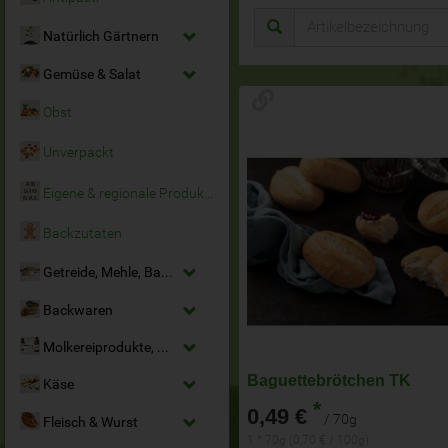
Natürlich Gärtnern
Gemüse & Salat
Obst
Unverpackt
Eigene & regionale Produkte
Backzutaten
Getreide, Mehle, Backmittel
Backwaren
Molkereiprodukte, Milchersatz & Eier
Baguettebrötchen TK
Käse
*
0,49 €
/ 70g
Fleisch & Wurst
1 * 70g (0,70 € / 100g)