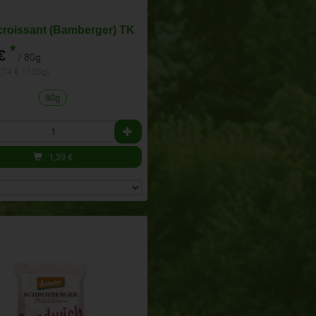
croissant (Bamberger) TK
*
€
/ 80g
1,74 € / 100g)
80g
1,39
€