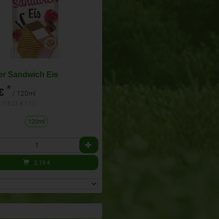
r Sandwich Eis
*
€
/ 120ml
 (18,25 € / 1l)
120ml
2,19
€