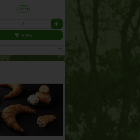
160g
9,49
€