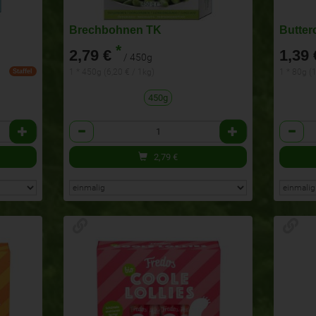
Brechbohnen TK
Butter
*
2,79 €
1,39 
/ 450g
1 * 450g (6,20 € / 1kg)
1 * 80g (
Staffel
450g
Anzahl
Anzahl
2,79
€