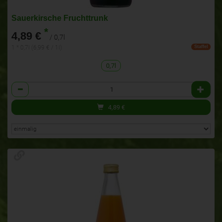
Sauerkirsche Fruchttrunk
*
4,89 €
/ 0,7l
1 * 0,7l (6,99 € / 1l)
Staffel
0,7l
Anzahl
4,89
€