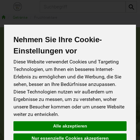
Produkt
Getränke
Fruchtnektare
Nehmen Sie Ihre Cookie-
Fruchtnektare
3 von 1242
Einstellungen vor
Diese Website verwendet Cookies und Targeting
9
Technologien, um Ihnen ein besseres Internet-
Erlebnis zu ermöglichen und die Werbung, die Sie
sehen, besser an Ihre Bedürfnisse anzupassen.
Diese Technologien nutzen wir außerdem um
Hersteller
Ernährung
Allergene
Ergebnisse zu messen, um zu verstehen, woher
unsere Besucher kommen oder um unsere Website
weiter zu entwickeln.
Alle akzeptieren
Nur essenzielle Cookies akzeptieren