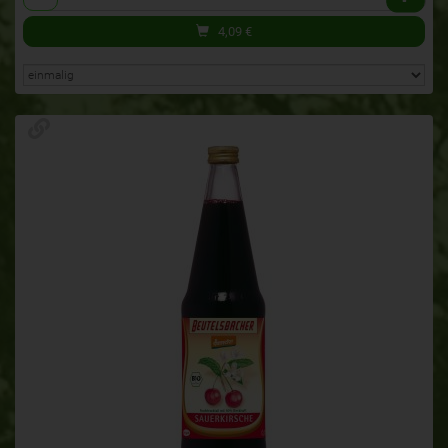
4,09
€