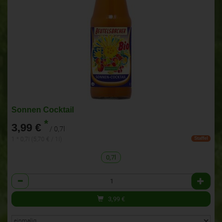
Sonnen Cocktail
*
3,99 €
/ 0,7l
1 * 0,7l (5,70 € / 1l)
Staffel
0,7l
Anzahl
3,99
€