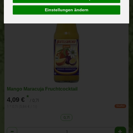
Einstellungen ändern
Mango Maracuja Fruchtcocktail
*
4,09 €
/ 0,7l
1 * 0,7l (5,84 € / 1l)
Staffel
0,7l
Anzahl