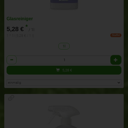
Glasreiniger
*
5,28 €
/ 1l
1 * 1l (5,28 € / 1 l)
Staffel
1l
Anzahl
5,28
€