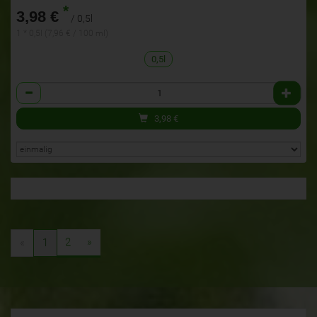
*
3,98 €
/ 0,5l
1 * 0,5l (7,96 € / 100 ml)
0,5l
Anzahl
3,98
€
2
»
«
1