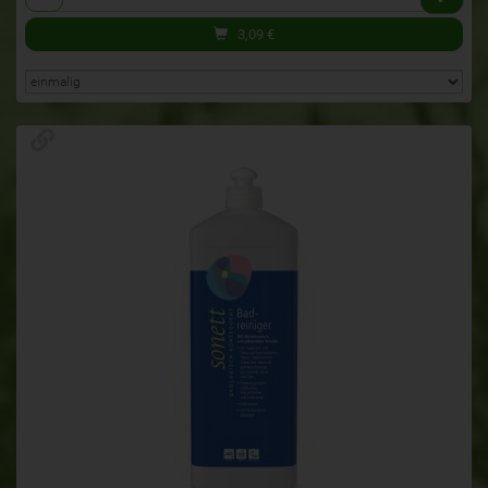
3,09
€