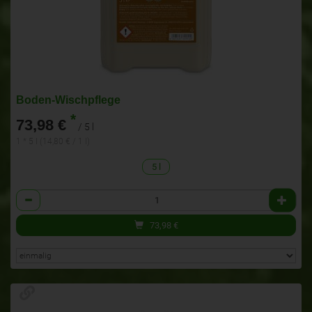
Boden-Wischpflege
*
73,98 €
/ 5 l
1 * 5 l (14,80 € / 1 l)
5 l
Anzahl
73,98
€