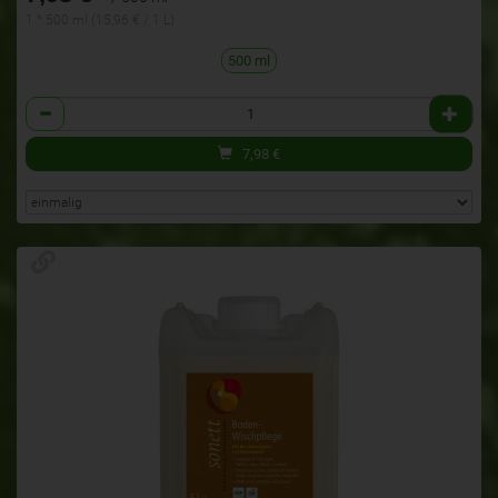
1 * 500 ml (15,96 € / 1 L)
500 ml
Anzahl
7,98
€