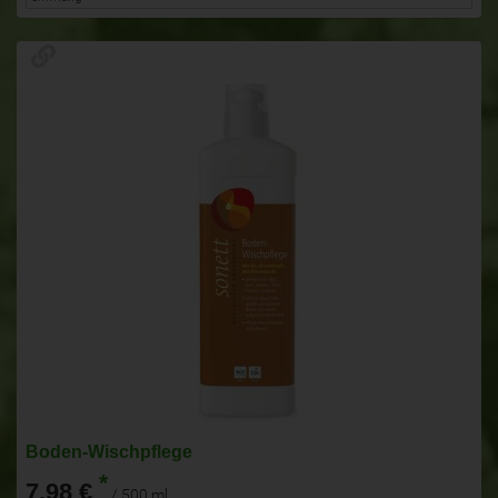
Boden-Wischpflege
*
7,98 €
/ 500 ml