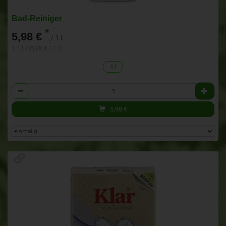
Bad-Reiniger
*
5,98 €
/ 1 l
1 * 1 l (5,98 € / 1 l)
1 l
Anzahl
5,98
€