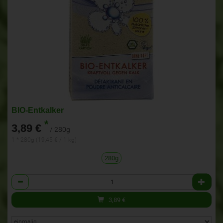
BIO-Entkalker
*
3,89 €
/ 280g
1 * 280g (19,45 € / 1 kg)
280g
Anzahl
3,89
€