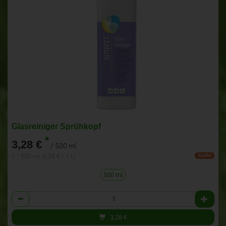
Glasreiniger Sprühkopf
*
3,28 €
/ 500 ml
1 * 500 ml (6,56 € / 1 L)
Staffel
500 ml
Anzahl
3,28
€