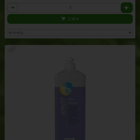
Anzahl
2,98
€