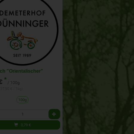
ich "Orientalischer"
*
€
/ 100g
(37,90 € / 1kg)
100g
3,79
€