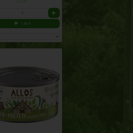
1,49
€