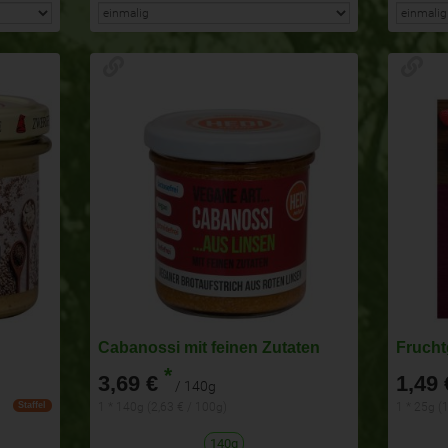
Cabanossi mit feinen Zutaten
Frucht
*
3,69 €
1,49 
/ 140g
1 * 140g (2,63 € / 100g)
1 * 25g (1
Staffel
140g