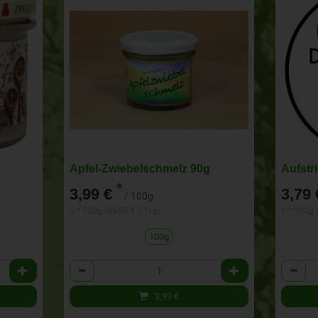
Apfel-Zwiebelschmelz 90g
Aufstr
*
3,99 €
3,79 
/ 100g
1 * 100g (39,90 € / 1kg)
1 * 100g 
100g
Anzahl
Anzahl
3,99
€