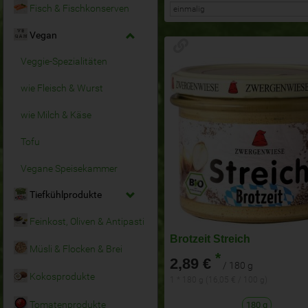
Fisch & Fischkonserven
Vegan
Veggie-Spezialitäten
wie Fleisch & Wurst
wie Milch & Käse
Tofu
Vegane Speisekammer
Tiefkühlprodukte
Feinkost, Oliven & Antipasti
Brotzeit Streich
Müsli & Flocken & Brei
*
2,89 €
/ 180 g
Kokosprodukte
1 * 180 g (16,05 € / 100 g)
Tomatenprodukte
180 g