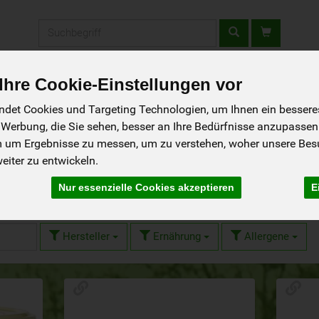
Produkt
hre Cookie-Einstellungen vor
fladen
Rezepte
Wir über uns
Aus der Region
det Cookies und Targeting Technologien, um Ihnen ein besseres 
 Werbung, die Sie sehen, besser an Ihre Bedürfnisse anzupassen
m um Ergebnisse zu messen, um zu verstehen, woher unsere Be
iter zu entwickeln.
peisekammer
Nur essenzielle Cookies akzeptieren
E
28 von 1242
Hersteller
Ernährung
Allergene