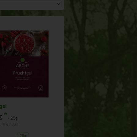
gel
*
€
/ 25g
,49 € / Stk)
25g