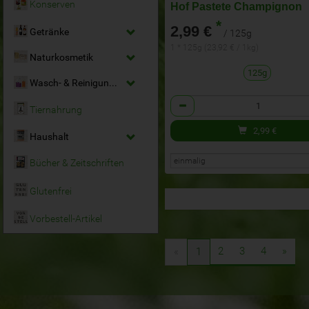
Konserven
Hof Pastete Champignon
*
2,99 €
Getränke
/ 125g
1 * 125g (23,92 € / 1kg)
Naturkosmetik
125g
Wasch- & Reinigungsmittel
Anzahl
Tiernahrung
2,99
€
Haushalt
Bücher & Zeitschriften
Glutenfrei
Vorbestell-Artikel
2
3
4
»
«
1