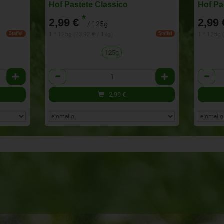
Hof Pastete Classico
Hof Pa
*
2,99 €
2,99 
/ 125g
1 * 125g (23,92 € / 1kg)
1 * 125g 
Staffel
Staffel
125g
Anzahl
Anzahl
2,99
€