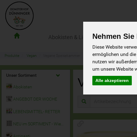
Nehmen Sie I
Abokisten & Lieferservice
Der Ho
Demeterhof
Diese Website verwen
Dünninger
ermöglichen und die
Lieferdienst
Produkte
Vegan
Vegane Speisekammer
nutzen wir außerde
um unsere Website we
Unser Sortiment
Vegane S
Alle akzeptieren
Abokisten
ANGEBOT DER WOCHE
LEBENSMITTEL- RETTER
NEU im SORTIMENT - Wieder da!
Antipasti