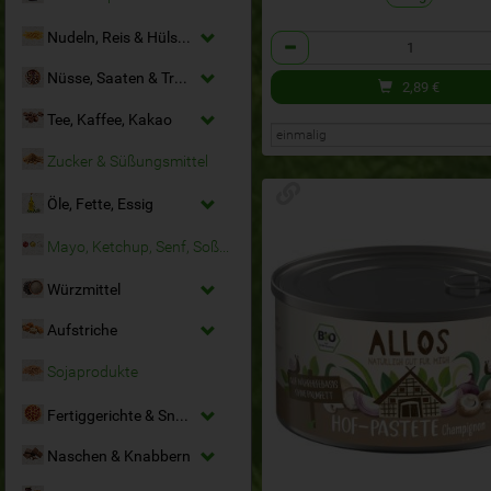
Nudeln, Reis & Hülsenfrüchte
Anzahl
Nüsse, Saaten & Trockenfrüchte
2,89
€
Tee, Kaffee, Kakao
Zucker & Süßungsmittel
Öle, Fette, Essig
Mayo, Ketchup, Senf, Soßen
Würzmittel
Aufstriche
Sojaprodukte
Fertiggerichte & Snacks
Naschen & Knabbern