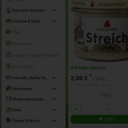
Natürlich Gärtnern
Gemüse & Salat
Obst
Unverpackt
Eigene & regionale Produkte
Backzutaten
4-Pfeffer Streich
*
2,89 €
Getreide, Mehle, Backmittel
/ 180 g
1 * 180 g (16,05 € / 100 g)
Backwaren
180 g
Molkereiprodukte, Milchersatz & Eier
Anzahl
Käse
2,89
€
Fleisch & Wurst