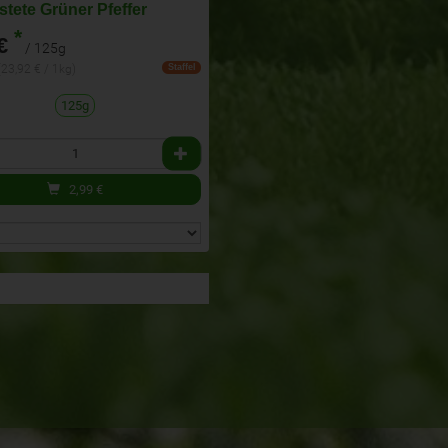
stete Grüner Pfeffer
*
€
/ 125g
(23,92 € / 1kg)
Staffel
125g
2,99
€