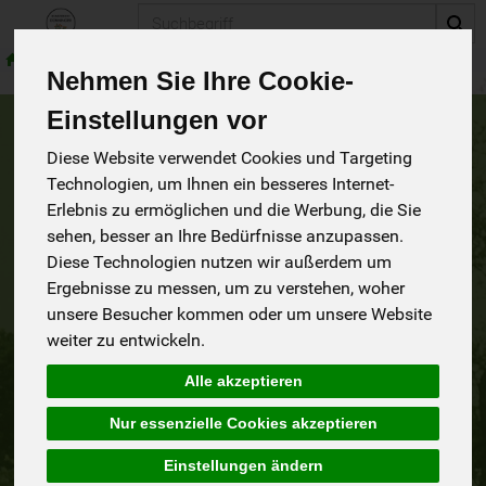
Produkt
Nehmen Sie Ihre Cookie-
Einstellungen vor
Impressum
Diese Website verwendet Cookies und Targeting
Technologien, um Ihnen ein besseres Internet-
Erlebnis zu ermöglichen und die Werbung, die Sie
Demeterhof-Dünninger
sehen, besser an Ihre Bedürfnisse anzupassen.
Geschäftsführer/-inhaber: Hans & Claudia Dünninger
Im Steig 1
Diese Technologien nutzen wir außerdem um
97461 Hofheim
Ergebnisse zu messen, um zu verstehen, woher
Telefon: 09523 / 950619
unsere Besucher kommen oder um unsere Website
Email: info@demeterhof-duenninger.de
weiter zu entwickeln.
Internet:
http://demeterhof-duenninger.de
Alle akzeptieren
Als Onlinehändler sind wir
info@demeterhof-duenninger.de
rechtlich verpflichtet, Sie auf die Plattform zur
Nur essenzielle Cookies akzeptieren
Onlinestreitschlichtung (OS) der Europäischen Kommission
hinzuweisen. Diese ist über folgende Internetadresse
Einstellungen ändern
erreichbar:
http://ec.europa.eu/consumers/odr/