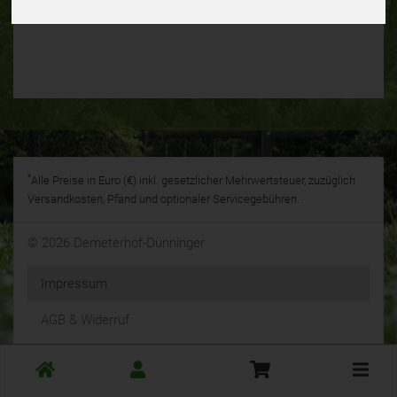
Öko-Kontrollstellennummer: DE-ÖKO- 037
*
Alle Preise in Euro (€) inkl. gesetzlicher Mehrwertsteuer, zuzüglich
Versandkosten, Pfand und optionaler Servicegebühren.
© 2026 Demeterhof-Dünninger
Impressum
AGB & Widerruf
Datenschutz
Toggle
cart