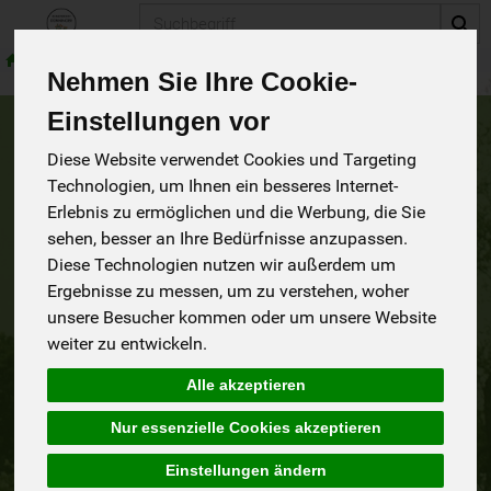
Produkt
Nehmen Sie Ihre Cookie-
Einstellungen vor
Bitte tragen Sie hier Ihre E-Mail-Adresse ein. Wir senden
Diese Website verwendet Cookies und Targeting
Ihnen umgehend einen Link zu, über den Sie Ihre E-Mail-
Technologien, um Ihnen ein besseres Internet-
Adresse verifizieren und ein neues Passwort vergeben
Erlebnis zu ermöglichen und die Werbung, die Sie
können.
sehen, besser an Ihre Bedürfnisse anzupassen.
Bitte kontrollieren Sie auch den SPAM-Ordner Ihres E-Mail-
Diese Technologien nutzen wir außerdem um
Postfaches.
Ergebnisse zu messen, um zu verstehen, woher
Sollten Sie bei uns noch kein registrierter Shop-Kunde sein,
unsere Besucher kommen oder um unsere Website
melden Sie sich bitte zuerst als Neukunde an oder
weiter zu entwickeln.
kontaktieren Sie unsere Hotline.
Alle akzeptieren
E-Mail / Benutzername
Nur essenzielle Cookies akzeptieren
Einstellungen ändern