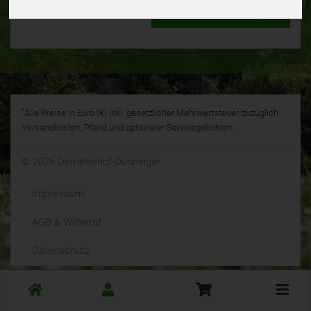
*
Alle Preise in Euro (€) inkl. gesetzlicher Mehrwertsteuer, zuzüglich
Versandkosten, Pfand und optionaler Servicegebühren.
© 2026 Demeterhof-Dünninger
Impressum
AGB & Widerruf
Datenschutz
Toggle
cart