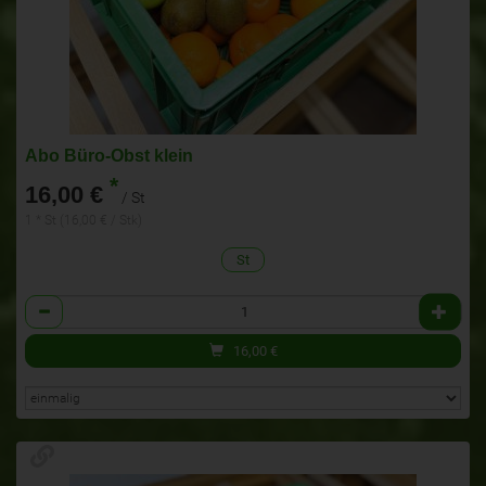
Abo Büro-Obst klein
*
16,00 €
/ St
1 * St (16,00 € / Stk)
St
Anzahl
16,00
€