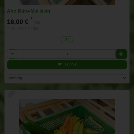
Abo Büro-Mix klein
*
16,00 €
/ St
1 * St (16,00 € / Stk)
St
Anzahl
16,00
€