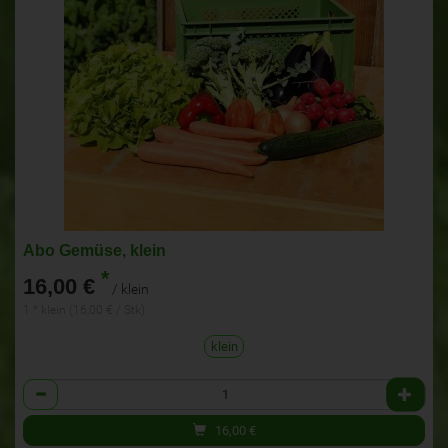
Abo Gemüse, klein
*
16,00 €
/ klein
1 * klein (16,00 € / Stk)
klein
Anzahl
16,00
€