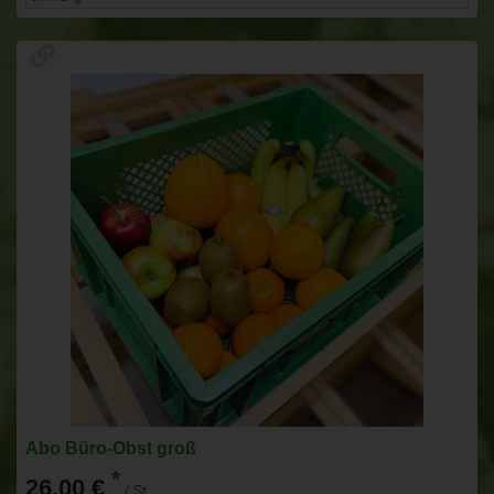
Abo Büro-Obst groß
*
26,00 €
/ St