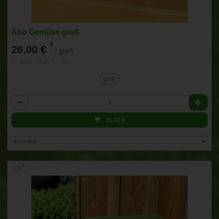
Abo Gemüse groß
*
26,00 €
/ groß
1 * groß (26,00 € / Stk)
groß
Anzahl
26,00
€