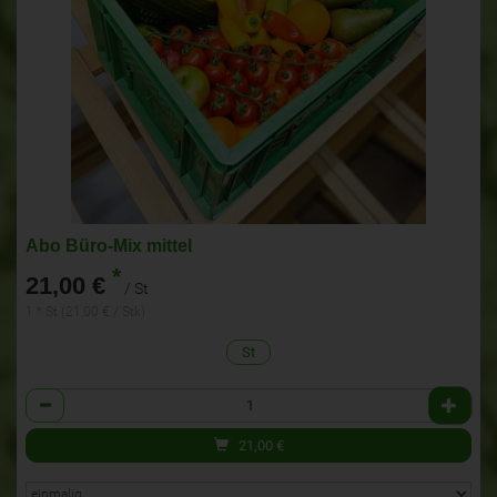
Abo Büro-Mix mittel
*
21,00 €
/ St
1 * St (21,00 € / Stk)
St
Anzahl
21,00
€