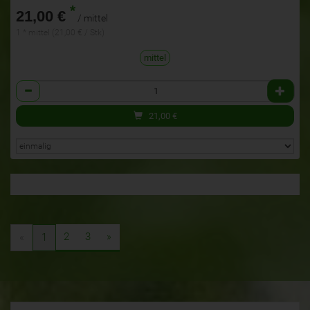
*
21,00 €
/ mittel
1 * mittel (21,00 € / Stk)
mittel
Anzahl
21,00
€
2
3
»
«
1