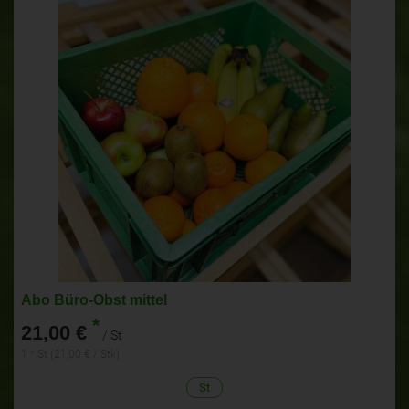
Abo Büro-Obst mittel
*
21,00 €
/ St
1 * St (21,00 € / Stk)
St