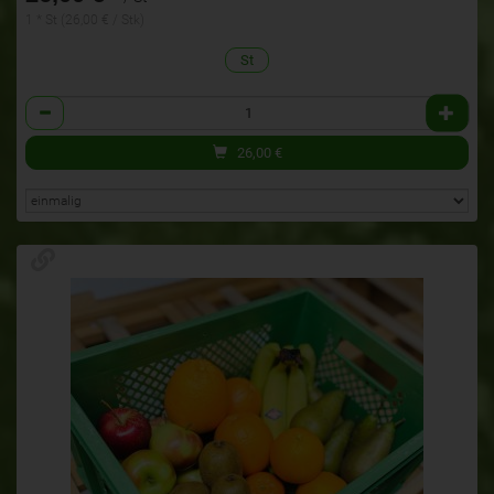
1 * St (26,00 € / Stk)
St
Anzahl
26,00
€